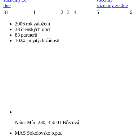
dne
záznamy ze dne
31
1
2
3
4
5
6
2006
rok založení
38
členských obcí
83
partnerů
1024
přijatých žádostí
Nám. Míru 230, 356 01 Březová
MAS Sokolovsko o.p.s.