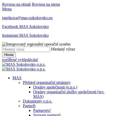
Rovnou na obsah
Rovnou na menu
Menu
jagrikova@mas-sokolovsko.eu
Facebook MAS Sokolovsko
Instagram MAS Sokolovsko
Hledaný výraz
Hledat
rozšířené vyhledávání
MAS
Přehled organizační struktury
Orgány společnosti (o.p.s.)
Orgány organizační složky společnosti (tzv.
MAS)
Dokumenty o.p.s.
Partneři
Partnerství
Seznam partnerů