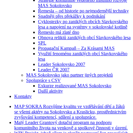
Strategie komunitně vedeného místního rozvoje
MAS Sokolovsko
Řemesla – od historie po nejmodernější techniky
Snadněji přes překážky k podnikání
Cyklostezky po zaniklých obcích Slavkovského
lesa a napojení na systémy v sokolovské kotlině
Řemeslo má zlaté dno
Obnova reliktů zaniklých obcí Slavkovského lesa
SPL
Propagační Kampaň – Za Krásami MAS
Využití fenoménu zaniklých obcí Slavkovského
lesa
Leader Sokolovsko 2007
Leader ČR 2007
MAS Sokolovsko jako partner jiných projektů
Spolupráce s CSV
Exkurze realizované MAS Sokolovsko
Další aktivity
Kontakty
MAP
SOKRA
Rozvíjíme kvalitu ve vzdělávání dětí a žáků
se všemi aktéry na Sokolovsku a Kraslicku, prostřednictvím
zvyšování kompetencí, sdílení a spolupráce.
Malý
Leader
Grantový dotační program na podporu
komunitního života na venkově a spolkové činnosti v území.