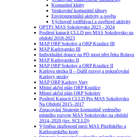
Komunitní kluby
Venkovské komunitní tábory
Environmentální aktivity a osvěta
Výchovně vzdělávací a osvětové aktivity
OPTP1 MAS Sokolovsko 2023 - 2024
Posílení kapacit CLLD pro MAS Sokolovsko na
období 2018-2023
MAP ORP Sokolov a ORP Kraslice III
MAP Karlovarsko III
Individuální dotace na PD most přes řeku Rolavu
MAP Karlovarsko II
MAP ORP Sokolov a ORP Kraslice II
Karlova stezka II – Další rozvoj a pokračování
Karlovy stezky
MAP ORP Karlovy Vary
Místní akční plán ORP Kraslice
Místní akční plán ORP Sokolov
Posílení Kapacit CLLD Pro MAS Sokolovsko
Na Období 2015–2017
Zpracování Strategie komunitně vedeného
místního rozvoje MAS Sokolovsko na období
2014–2020 (tzv. SCLLD)
Výměna zkušeností mezi MAS Plzeňského a
Karlovarského kraje