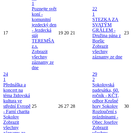
1
Poznejte svět
22
koní -
1
komunitní
STEZKA ZA
jezdecký den
SVATÝM
- Jezdecká
GRÁLEM -
17
19
20
21
23
stáj
Družina pána z
TEREMŠA
Boršic
z.s.
Zobrazit
Zobrazit
všechny
všechny
záznamy ze dne
záznamy ze
dne
24
29
1
2
Přednáška a
Sokolovská
koncert na
padesátka, 60.
téma židovská
ročník - KČT,
kultura ve
odbor Krušné
střední Evropě
25
26
27
28
hory Sokolov
30
- Farní charita
Rozloučení s
Sokolov
prázdninami -
Zobrazit
Obec Josefov
všechny
Zobrazit
záznamy ze
všechny