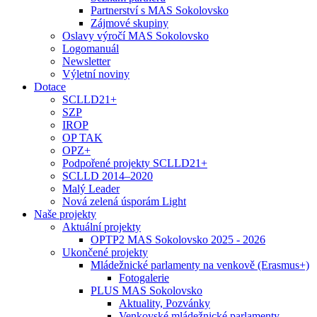
Partnerství s MAS Sokolovsko
Zájmové skupiny
Oslavy výročí MAS Sokolovsko
Logomanuál
Newsletter
Výletní noviny
Dotace
SCLLD21+
SZP
IROP
OP TAK
OPZ+
Podpořené projekty SCLLD21+
SCLLD 2014–2020
Malý Leader
Nová zelená úsporám Light
Naše projekty
Aktuální projekty
OPTP2 MAS Sokolovsko 2025 - 2026
Ukončené projekty
Mládežnické parlamenty na venkově (Erasmus+)
Fotogalerie
PLUS MAS Sokolovsko
Aktuality, Pozvánky
Venkovské mládežnické parlamenty