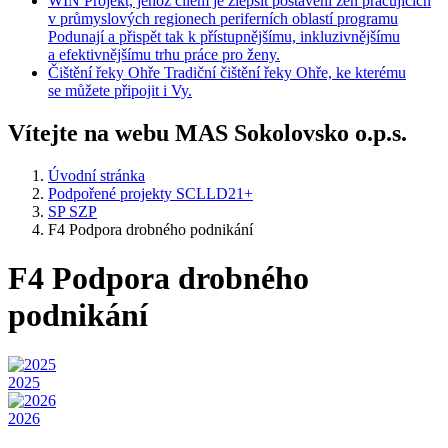
WIN
Projekt, jehož cílem je zlepšit postavení žen pracujících
v průmyslových regionech periferních oblastí programu
Podunají a přispět tak k přístupnějšímu, inkluzivnějšímu
a efektivnějšímu trhu práce pro ženy.
Čištění
řeky Ohře
Tradiční čištění řeky Ohře, ke kterému
se můžete připojit i Vy.
Vítejte na webu MAS Sokolovsko o.p.s.
Úvodní stránka
Podpořené projekty SCLLD21+
SP SZP
F4 Podpora drobného podnikání
F4 Podpora drobného
podnikání
2025
2026