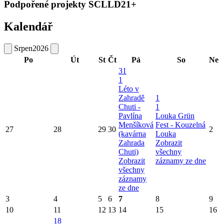
Podpořené projekty SCLLD21+
Kalendář
Srpen
2026
Po
Út
St
Čt
Pá
So
Ne
31
1
Léto v
Zahradě
1
Chuti -
1
Pavlína
Louka Grün
Menšíková
Fest - Kouzelná
27
28
29
30
2
(kavárna
Louka
Zahrada
Zobrazit
Chuti)
všechny
Zobrazit
záznamy ze dne
všechny
záznamy
ze dne
3
4
5
6
7
8
9
10
11
12
13
14
15
16
18