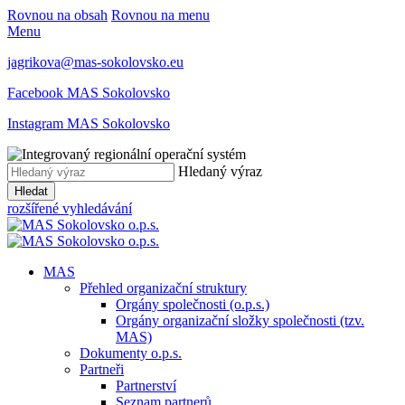
Rovnou na obsah
Rovnou na menu
Menu
jagrikova@mas-sokolovsko.eu
Facebook MAS Sokolovsko
Instagram MAS Sokolovsko
Hledaný výraz
Hledat
rozšířené vyhledávání
MAS
Přehled organizační struktury
Orgány společnosti (o.p.s.)
Orgány organizační složky společnosti (tzv.
MAS)
Dokumenty o.p.s.
Partneři
Partnerství
Seznam partnerů