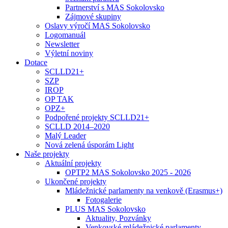
Partnerství s MAS Sokolovsko
Zájmové skupiny
Oslavy výročí MAS Sokolovsko
Logomanuál
Newsletter
Výletní noviny
Dotace
SCLLD21+
SZP
IROP
OP TAK
OPZ+
Podpořené projekty SCLLD21+
SCLLD 2014–2020
Malý Leader
Nová zelená úsporám Light
Naše projekty
Aktuální projekty
OPTP2 MAS Sokolovsko 2025 - 2026
Ukončené projekty
Mládežnické parlamenty na venkově (Erasmus+)
Fotogalerie
PLUS MAS Sokolovsko
Aktuality, Pozvánky
Venkovské mládežnické parlamenty