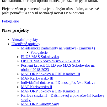
facilitátorům, kteří byli oporou mládeži při každém jejich kroku.
Přejeme všem parlamentům a jednotlivým účastníkům, ať ve své
práci pokračují a ať v ní nacházejí radost i v budoucnu.
Fotogalerie
Naše projekty
Aktuální projekty
Ukončené projekty
Mládežnické parlamenty na venkově (Erasmus+)
Fotogalerie
PLUS MAS Sokolovsko
OPTP1 MAS Sokolovsko 2023 - 2024
Posílení kapacit CLLD pro MAS Sokolovsko na
období 2018-2023
MAP ORP Sokolov a ORP Kraslice III
MAP Karlovarsko III
Individuální dotace na PD most přes řeku Rolavu
MAP Karlovarsko II
MAP ORP Sokolov a ORP Kraslice II
Karlova stezka II – Další rozvoj a pokračování Karlovy
stezky
MAP ORP Karlovy Vary