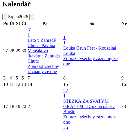
Kalendář
Srpen
2026
Po
Út
St
Čt
Pá
So
Ne
31
1
1
Léto v Zahradě
1
Chuti - Pavlína
Louka Grün Fest - Kouzelná
27
28
29
30
Menšíková
2
Louka
(kavárna Zahrada
Zobrazit všechny záznamy ze
Chuti)
dne
Zobrazit všechny
záznamy ze dne
3
4
5
6
7
8
9
10
11
12
13
14
15
16
22
1
STEZKA ZA SVATÝM
17
18
19
20
21
GRÁLEM - Družina pána z
23
Boršic
Zobrazit všechny záznamy ze
dne
29