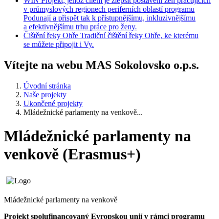
WIN
Projekt, jehož cílem je zlepšit postavení žen pracujících
v průmyslových regionech periferních oblastí programu
Podunají a přispět tak k přístupnějšímu, inkluzivnějšímu
a efektivnějšímu trhu práce pro ženy.
Čištění
řeky Ohře
Tradiční čištění řeky Ohře, ke kterému
se můžete připojit i Vy.
Vítejte na webu MAS Sokolovsko o.p.s.
Úvodní stránka
Naše projekty
Ukončené projekty
Mládežnické parlamenty na venkově...
Mládežnické parlamenty na
venkově (Erasmus+)
Mládežnické parlamenty na venkově
Projekt spolufinancovaný Evropskou unií v rámci programu