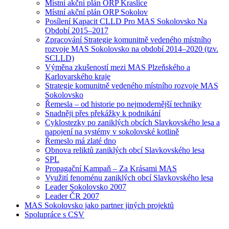
Místní akční plán ORP Kraslice
Místní akční plán ORP Sokolov
Posílení Kapacit CLLD Pro MAS Sokolovsko Na
Období 2015–2017
Zpracování Strategie komunitně vedeného místního
rozvoje MAS Sokolovsko na období 2014–2020 (tzv.
SCLLD)
Výměna zkušeností mezi MAS Plzeňského a
Karlovarského kraje
Strategie komunitně vedeného místního rozvoje MAS
Sokolovsko
Řemesla – od historie po nejmodernější techniky
Snadněji přes překážky k podnikání
Cyklostezky po zaniklých obcích Slavkovského lesa a
napojení na systémy v sokolovské kotlině
Řemeslo má zlaté dno
Obnova reliktů zaniklých obcí Slavkovského lesa
SPL
Propagační Kampaň – Za Krásami MAS
Využití fenoménu zaniklých obcí Slavkovského lesa
Leader Sokolovsko 2007
Leader ČR 2007
MAS Sokolovsko jako partner jiných projektů
Spolupráce s CSV