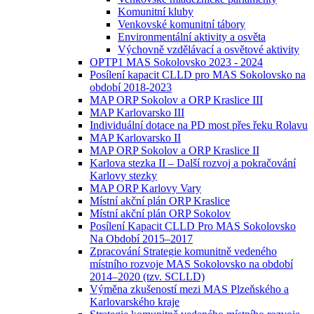
Komunitní kluby
Venkovské komunitní tábory
Environmentální aktivity a osvěta
Výchovně vzdělávací a osvětové aktivity
OPTP1 MAS Sokolovsko 2023 - 2024
Posílení kapacit CLLD pro MAS Sokolovsko na
období 2018-2023
MAP ORP Sokolov a ORP Kraslice III
MAP Karlovarsko III
Individuální dotace na PD most přes řeku Rolavu
MAP Karlovarsko II
MAP ORP Sokolov a ORP Kraslice II
Karlova stezka II – Další rozvoj a pokračování
Karlovy stezky
MAP ORP Karlovy Vary
Místní akční plán ORP Kraslice
Místní akční plán ORP Sokolov
Posílení Kapacit CLLD Pro MAS Sokolovsko
Na Období 2015–2017
Zpracování Strategie komunitně vedeného
místního rozvoje MAS Sokolovsko na období
2014–2020 (tzv. SCLLD)
Výměna zkušeností mezi MAS Plzeňského a
Karlovarského kraje