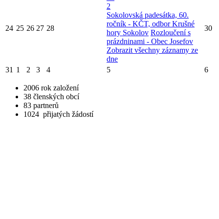
2
Sokolovská padesátka, 60.
ročník - KČT, odbor Krušné
24
25
26
27
28
30
hory Sokolov
Rozloučení s
prázdninami - Obec Josefov
Zobrazit všechny záznamy ze
dne
31
1
2
3
4
5
6
2006
rok založení
38
členských obcí
83
partnerů
1024
přijatých žádostí