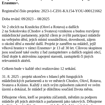
Erasmus+.
Registrační číslo projektu: 2023-1-CZ01-KA154-YOU-000121662
Doba trvání: 09/2023 – 08/2025
Ve 2 obcích na Kraslicku (Oloví a Rotava) a dalších
2 na Sokolovsku (Chodov a Svatava) vzniknou a budou rozvíjeny
mládežnické parlamenty, jejichž cílem je zvýšit participaci mládeže
na veřejném dění, jejich místní sounáležitost, dovednosti, zájem
o okolní dění a mnohé další. Projekt je zaměřen na mládež, jejíž
věková hranice v rámci Erasmus+ je 13 až 30 let. Cílovou skupinou
jsou současně také osoby z řad zastupitelstev a dalších orgánů obcí,
čímž dojde k aktivnímu zapojení starostů, zastupitelů či jiných
relevantních aktérů.
Celkem bude v každé obci realizováno 12 setkání.
31. 8. 2025 - projekt ukončen s bilancí pěti fungujících
mládežnických parlamentů a to ve městech Chodov, Oloví, Rotava,
Svatava a Krásno. Každý z nich svým způsobem zakotvil ve svém
území a dokázal, že mládež je důležitou součástí života města.
Děkujeme všem, kteří se projektu zúčastnili, městům za podporu
mládeže při jejich aktivitách a parlamentů jako takových. Děkujeme