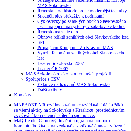
Strategie komunitně vedeného místního rozvoje
MAS Sokolovsko
Řemesla – od historie po nejmodernější techniky
Snadněji přes překážky k podnikání
Cyklostezky po zaniklých obcích Slavkovského
lesa a napojení na systémy v sokolovské kotlině
Řemeslo má zlaté dno
Obnova reliktů zaniklých obcí Slavkovského lesa
SPL
Propagační Kampaň – Za Krásami MAS
Využití fenoménu zaniklých obcí Slavkovského
lesa
Leader Sokolovsko 2007
Leader ČR 2007
MAS Sokolovsko jako partner jiných projektů
Spolupráce s CSV
Exkurze realizované MAS Sokolovsko
Další aktivity
Kontakty
MAP
SOKRA
Rozvíjíme kvalitu ve vzdělávání dětí a žáků
se všemi aktéry na Sokolovsku a Kraslicku, prostřednictvím
zvyšování kompetencí, sdílení a spolupráce.
Malý
Leader
Grantový dotační program na podporu
komunitního života na venkově a spolkové činnosti v území.