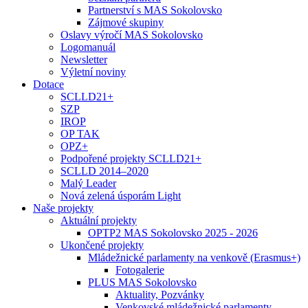
Partnerství s MAS Sokolovsko
Zájmové skupiny
Oslavy výročí MAS Sokolovsko
Logomanuál
Newsletter
Výletní noviny
Dotace
SCLLD21+
SZP
IROP
OP TAK
OPZ+
Podpořené projekty SCLLD21+
SCLLD 2014–2020
Malý Leader
Nová zelená úsporám Light
Naše projekty
Aktuální projekty
OPTP2 MAS Sokolovsko 2025 - 2026
Ukončené projekty
Mládežnické parlamenty na venkově (Erasmus+)
Fotogalerie
PLUS MAS Sokolovsko
Aktuality, Pozvánky
Venkovské mládežnické parlamenty