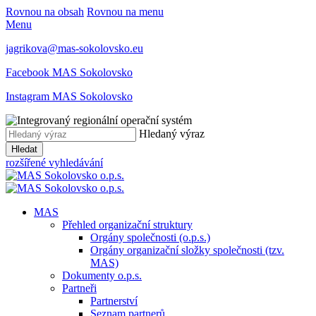
Rovnou na obsah
Rovnou na menu
Menu
jagrikova@mas-sokolovsko.eu
Facebook MAS Sokolovsko
Instagram MAS Sokolovsko
Hledaný výraz
Hledat
rozšířené vyhledávání
MAS
Přehled organizační struktury
Orgány společnosti (o.p.s.)
Orgány organizační složky společnosti (tzv.
MAS)
Dokumenty o.p.s.
Partneři
Partnerství
Seznam partnerů