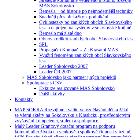
Strategie komunitně vedeného místního rozvoje
MAS Sokolovsko
Řemesla – od historie po nejmodernější techniky
Snadněji přes překážky k podnikání
Cyklostezky po zaniklých obcích Slavkovského
lesa a napojení na systémy v sokolovské kotlině
Řemeslo má zlaté dno
Obnova reliktů zaniklých obcí Slavkovského lesa
SPL
Propagační Kampaň – Za Krásami MAS
Využití fenoménu zaniklých obcí Slavkovského
lesa
Leader Sokolovsko 2007
Leader ČR 2007
MAS Sokolovsko jako partner jiných projektů
Spolupráce s CSV
Exkurze realizované MAS Sokolovsko
Další aktivity
Kontakty
MAP
SOKRA
Rozvíjíme kvalitu ve vzdělávání dětí a žáků
se všemi aktéry na Sokolovsku a Kraslicku, prostřednictvím
zvyšování kompetencí, sdílení a spolupráce.
Malý
Leader
Grantový dotační program na podporu
komunitního života na venkově a spolkové činnosti v území.