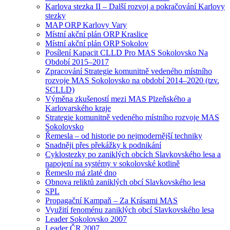
Karlova stezka II – Další rozvoj a pokračování Karlovy
stezky
MAP ORP Karlovy Vary
Místní akční plán ORP Kraslice
Místní akční plán ORP Sokolov
Posílení Kapacit CLLD Pro MAS Sokolovsko Na
Období 2015–2017
Zpracování Strategie komunitně vedeného místního
rozvoje MAS Sokolovsko na období 2014–2020 (tzv.
SCLLD)
Výměna zkušeností mezi MAS Plzeňského a
Karlovarského kraje
Strategie komunitně vedeného místního rozvoje MAS
Sokolovsko
Řemesla – od historie po nejmodernější techniky
Snadněji přes překážky k podnikání
Cyklostezky po zaniklých obcích Slavkovského lesa a
napojení na systémy v sokolovské kotlině
Řemeslo má zlaté dno
Obnova reliktů zaniklých obcí Slavkovského lesa
SPL
Propagační Kampaň – Za Krásami MAS
Využití fenoménu zaniklých obcí Slavkovského lesa
Leader Sokolovsko 2007
Leader ČR 2007