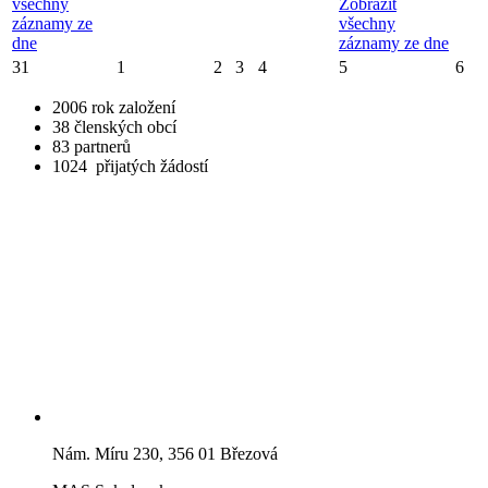
všechny
Zobrazit
záznamy ze
všechny
dne
záznamy ze dne
31
1
2
3
4
5
6
2006
rok založení
38
členských obcí
83
partnerů
1024
přijatých žádostí
Nám. Míru 230, 356 01 Březová