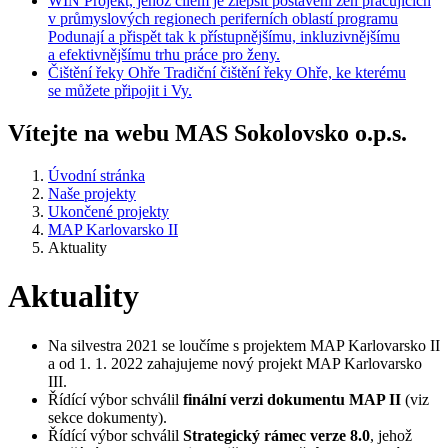
WIN
Projekt, jehož cílem je zlepšit postavení žen pracujících
v průmyslových regionech periferních oblastí programu
Podunají a přispět tak k přístupnějšímu, inkluzivnějšímu
a efektivnějšímu trhu práce pro ženy.
Čištění
řeky Ohře
Tradiční čištění řeky Ohře, ke kterému
se můžete připojit i Vy.
Vítejte na webu MAS Sokolovsko o.p.s.
Úvodní stránka
Naše projekty
Ukončené projekty
MAP Karlovarsko II
Aktuality
Aktuality
Na silvestra 2021 se loučíme s projektem MAP Karlovarsko II
a od 1. 1. 2022 zahajujeme nový projekt MAP Karlovarsko
III.
Řídící výbor schválil
finální verzi dokumentu MAP II
(viz
sekce dokumenty).
Řídící výbor schválil
Strategický rámec verze 8.0
, jehož