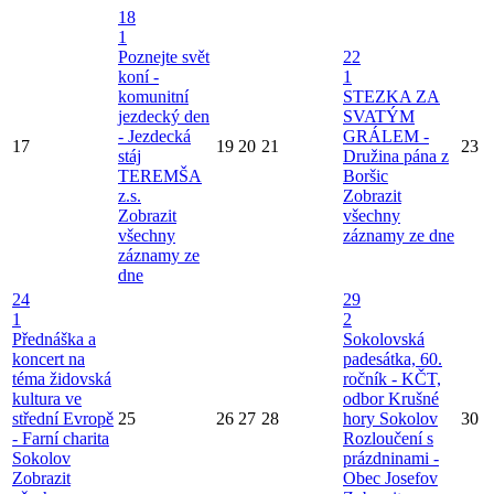
18
1
Poznejte svět
22
koní -
1
komunitní
STEZKA ZA
jezdecký den
SVATÝM
- Jezdecká
GRÁLEM -
17
19
20
21
23
stáj
Družina pána z
TEREMŠA
Boršic
z.s.
Zobrazit
Zobrazit
všechny
všechny
záznamy ze dne
záznamy ze
dne
24
29
1
2
Přednáška a
Sokolovská
koncert na
padesátka, 60.
téma židovská
ročník - KČT,
kultura ve
odbor Krušné
střední Evropě
25
26
27
28
hory Sokolov
30
- Farní charita
Rozloučení s
Sokolov
prázdninami -
Zobrazit
Obec Josefov