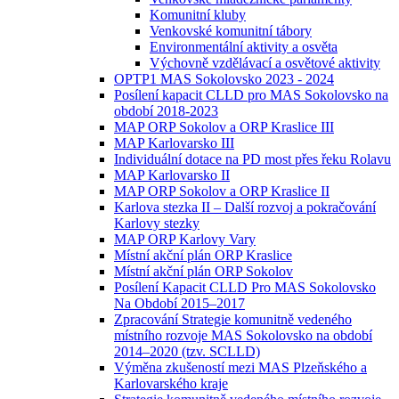
Komunitní kluby
Venkovské komunitní tábory
Environmentální aktivity a osvěta
Výchovně vzdělávací a osvětové aktivity
OPTP1 MAS Sokolovsko 2023 - 2024
Posílení kapacit CLLD pro MAS Sokolovsko na
období 2018-2023
MAP ORP Sokolov a ORP Kraslice III
MAP Karlovarsko III
Individuální dotace na PD most přes řeku Rolavu
MAP Karlovarsko II
MAP ORP Sokolov a ORP Kraslice II
Karlova stezka II – Další rozvoj a pokračování
Karlovy stezky
MAP ORP Karlovy Vary
Místní akční plán ORP Kraslice
Místní akční plán ORP Sokolov
Posílení Kapacit CLLD Pro MAS Sokolovsko
Na Období 2015–2017
Zpracování Strategie komunitně vedeného
místního rozvoje MAS Sokolovsko na období
2014–2020 (tzv. SCLLD)
Výměna zkušeností mezi MAS Plzeňského a
Karlovarského kraje