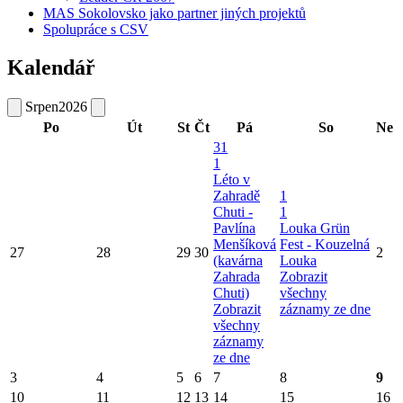
MAS Sokolovsko jako partner jiných projektů
Spolupráce s CSV
Kalendář
Srpen
2026
Po
Út
St
Čt
Pá
So
Ne
31
1
Léto v
Zahradě
1
Chuti -
1
Pavlína
Louka Grün
Menšíková
Fest - Kouzelná
27
28
29
30
2
(kavárna
Louka
Zahrada
Zobrazit
Chuti)
všechny
Zobrazit
záznamy ze dne
všechny
záznamy
ze dne
3
4
5
6
7
8
9
10
11
12
13
14
15
16