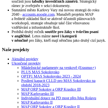
součástí jsou
tabulky investičních záměrů
. Strategický
rámec je zveřejněn v sekci dokumenty.
Statutární město Karlovy Vary má novou strategii do roku
2040 -
accounts.google.com
. Manažeři projektu MAP
a ředitelé základní škol se aktivně účastnili plánovacích
workshopů, strategie obsahuje také část věnovanou
vzdělávání a infrastruktuře škol.
Probíhá druhý ročník
soutěže pro žáky v tvůrčím psaní
v angličtině
. Letos máme
nově i kategorii
v němčině
pro žáky, kteří mají němčinu jako druhý cizí jazyk.
Naše projekty
Aktuální projekty
Ukončené projekty
Mládežnické parlamenty na venkově (Erasmus+)
PLUS MAS Sokolovsko
OPTP1 MAS Sokolovsko 2023 - 2024
Posílení kapacit CLLD pro MAS Sokolovsko na
období 2018-2023
MAP ORP Sokolov a ORP Kraslice III
MAP Karlovarsko III
Individuální dotace na PD most přes řeku Rolavu
MAP Karlovarsko II
MAP ORP Sokolov a ORP Kraslice II