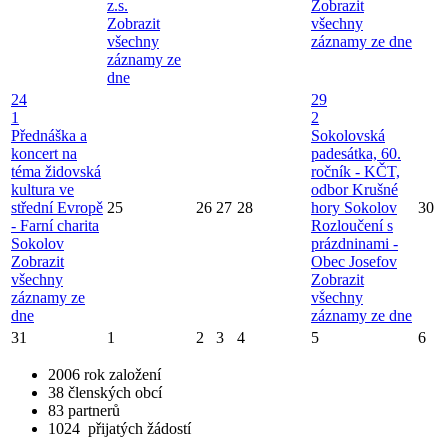
z.s.
Zobrazit
Zobrazit
všechny
všechny
záznamy ze dne
záznamy ze
dne
24
29
1
2
Přednáška a
Sokolovská
koncert na
padesátka, 60.
téma židovská
ročník - KČT,
kultura ve
odbor Krušné
střední Evropě
25
26
27
28
hory Sokolov
30
- Farní charita
Rozloučení s
Sokolov
prázdninami -
Zobrazit
Obec Josefov
všechny
Zobrazit
záznamy ze
všechny
dne
záznamy ze dne
31
1
2
3
4
5
6
2006
rok založení
38
členských obcí
83
partnerů
1024
přijatých žádostí