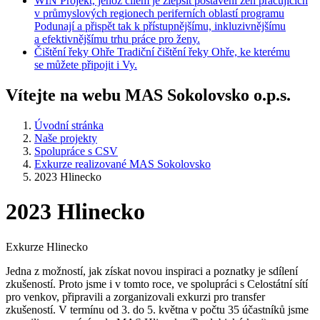
WIN
Projekt, jehož cílem je zlepšit postavení žen pracujících
v průmyslových regionech periferních oblastí programu
Podunají a přispět tak k přístupnějšímu, inkluzivnějšímu
a efektivnějšímu trhu práce pro ženy.
Čištění
řeky Ohře
Tradiční čištění řeky Ohře, ke kterému
se můžete připojit i Vy.
Vítejte na webu MAS Sokolovsko o.p.s.
Úvodní stránka
Naše projekty
Spolupráce s CSV
Exkurze realizované MAS Sokolovsko
2023 Hlinecko
2023 Hlinecko
Exkurze Hlinecko
Jedna z možností, jak získat novou inspiraci a poznatky je sdílení
zkušeností. Proto jsme i v tomto roce, ve spolupráci s Celostátní sítí
pro venkov, připravili a zorganizovali exkurzi pro transfer
zkušeností. V termínu od 3. do 5. května v počtu 35 účastníků jsme