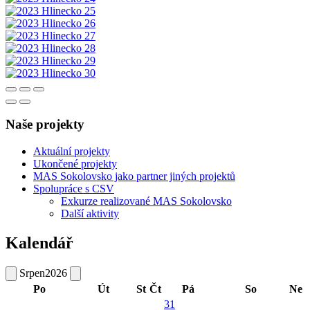
Naše projekty
Aktuální projekty
Ukončené projekty
MAS Sokolovsko jako partner jiných projektů
Spolupráce s CSV
Exkurze realizované MAS Sokolovsko
Další aktivity
Kalendář
Srpen
2026
Po
Út
St
Čt
Pá
So
Ne
31