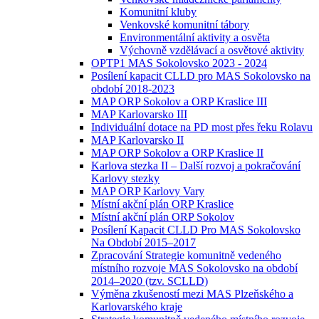
Komunitní kluby
Venkovské komunitní tábory
Environmentální aktivity a osvěta
Výchovně vzdělávací a osvětové aktivity
OPTP1 MAS Sokolovsko 2023 - 2024
Posílení kapacit CLLD pro MAS Sokolovsko na
období 2018-2023
MAP ORP Sokolov a ORP Kraslice III
MAP Karlovarsko III
Individuální dotace na PD most přes řeku Rolavu
MAP Karlovarsko II
MAP ORP Sokolov a ORP Kraslice II
Karlova stezka II – Další rozvoj a pokračování
Karlovy stezky
MAP ORP Karlovy Vary
Místní akční plán ORP Kraslice
Místní akční plán ORP Sokolov
Posílení Kapacit CLLD Pro MAS Sokolovsko
Na Období 2015–2017
Zpracování Strategie komunitně vedeného
místního rozvoje MAS Sokolovsko na období
2014–2020 (tzv. SCLLD)
Výměna zkušeností mezi MAS Plzeňského a
Karlovarského kraje