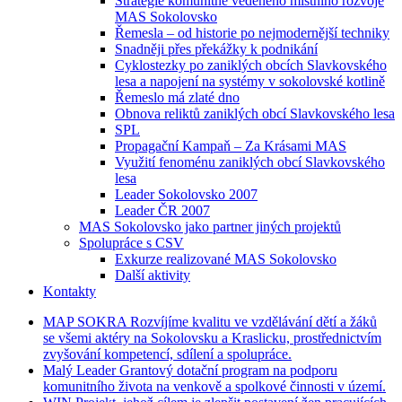
Strategie komunitně vedeného místního rozvoje
MAS Sokolovsko
Řemesla – od historie po nejmodernější techniky
Snadněji přes překážky k podnikání
Cyklostezky po zaniklých obcích Slavkovského
lesa a napojení na systémy v sokolovské kotlině
Řemeslo má zlaté dno
Obnova reliktů zaniklých obcí Slavkovského lesa
SPL
Propagační Kampaň – Za Krásami MAS
Využití fenoménu zaniklých obcí Slavkovského
lesa
Leader Sokolovsko 2007
Leader ČR 2007
MAS Sokolovsko jako partner jiných projektů
Spolupráce s CSV
Exkurze realizované MAS Sokolovsko
Další aktivity
Kontakty
MAP
SOKRA
Rozvíjíme kvalitu ve vzdělávání dětí a žáků
se všemi aktéry na Sokolovsku a Kraslicku, prostřednictvím
zvyšování kompetencí, sdílení a spolupráce.
Malý
Leader
Grantový dotační program na podporu
komunitního života na venkově a spolkové činnosti v území.