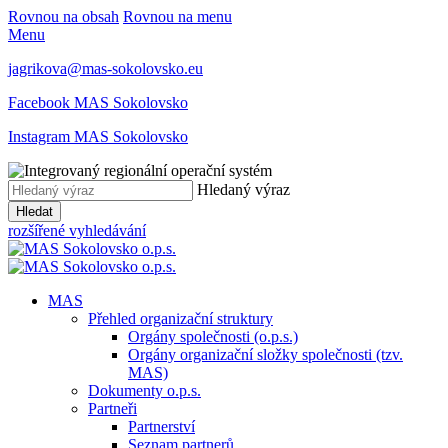
Rovnou na obsah
Rovnou na menu
Menu
jagrikova@mas-sokolovsko.eu
Facebook MAS Sokolovsko
Instagram MAS Sokolovsko
Hledaný výraz
Hledat
rozšířené vyhledávání
MAS
Přehled organizační struktury
Orgány společnosti (o.p.s.)
Orgány organizační složky společnosti (tzv.
MAS)
Dokumenty o.p.s.
Partneři
Partnerství
Seznam partnerů