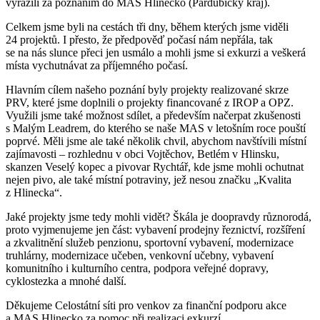
vyrazili za poznáním do MAS Hlinecko (Pardubický kraj).
Celkem jsme byli na cestách tři dny, během kterých jsme viděli
24 projektů. I přesto, že předpověď počasí nám nepřála, tak
se na nás slunce přeci jen usmálo a mohli jsme si exkurzi a veškerá
místa vychutnávat za příjemného počasí.
Hlavním cílem našeho poznání byly projekty realizované skrze
PRV, které jsme doplnili o projekty financované z IROP a OPZ.
Využili jsme také možnost sdílet, a především načerpat zkušenosti
s Malým Leadrem, do kterého se naše MAS v letošním roce pouští
poprvé. Měli jsme ale také několik chvil, abychom navštívili místní
zajímavosti – rozhlednu v obci Vojtěchov, Betlém v Hlinsku,
skanzen Veselý kopec a pivovar Rychtář, kde jsme mohli ochutnat
nejen pivo, ale také místní potraviny, jež nesou značku „Kvalita
z Hlinecka“.
Jaké projekty jsme tedy mohli vidět? Škála je doopravdy různorodá,
proto vyjmenujeme jen část: vybavení prodejny řeznictví, rozšíření
a zkvalitnění služeb penzionu, sportovní vybavení, modernizace
truhlárny, modernizace učeben, venkovní učebny, vybavení
komunitního i kulturního centra, podpora veřejné dopravy,
cyklostezka a mnohé další.
Děkujeme Celostátní síti pro venkov za finanční podporu akce
a MAS Hlinecko za pomoc při realizaci exkurzí.