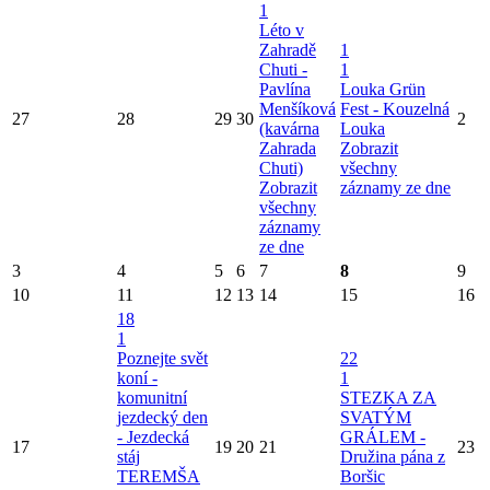
1
Léto v
Zahradě
1
Chuti -
1
Pavlína
Louka Grün
Menšíková
Fest - Kouzelná
27
28
29
30
2
(kavárna
Louka
Zahrada
Zobrazit
Chuti)
všechny
Zobrazit
záznamy ze dne
všechny
záznamy
ze dne
3
4
5
6
7
8
9
10
11
12
13
14
15
16
18
1
Poznejte svět
22
koní -
1
komunitní
STEZKA ZA
jezdecký den
SVATÝM
- Jezdecká
GRÁLEM -
17
19
20
21
23
stáj
Družina pána z
TEREMŠA
Boršic