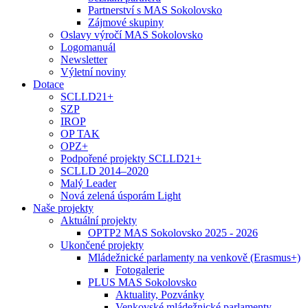
Partnerství s MAS Sokolovsko
Zájmové skupiny
Oslavy výročí MAS Sokolovsko
Logomanuál
Newsletter
Výletní noviny
Dotace
SCLLD21+
SZP
IROP
OP TAK
OPZ+
Podpořené projekty SCLLD21+
SCLLD 2014–2020
Malý Leader
Nová zelená úsporám Light
Naše projekty
Aktuální projekty
OPTP2 MAS Sokolovsko 2025 - 2026
Ukončené projekty
Mládežnické parlamenty na venkově (Erasmus+)
Fotogalerie
PLUS MAS Sokolovsko
Aktuality, Pozvánky
Venkovské mládežnické parlamenty