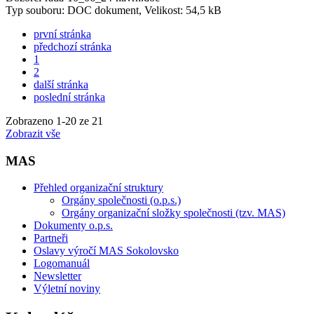
Typ souboru: DOC dokument, Velikost: 54,5 kB
první stránka
předchozí stránka
1
2
další stránka
poslední stránka
Zobrazeno
1
-
20
ze 21
Zobrazit vše
MAS
Přehled organizační struktury
Orgány společnosti (o.p.s.)
Orgány organizační složky společnosti (tzv. MAS)
Dokumenty o.p.s.
Partneři
Oslavy výročí MAS Sokolovsko
Logomanuál
Newsletter
Výletní noviny