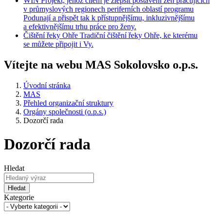
WIN
Projekt, jehož cílem je zlepšit postavení žen pracujících
v průmyslových regionech periferních oblastí programu
Podunají a přispět tak k přístupnějšímu, inkluzivnějšímu
a efektivnějšímu trhu práce pro ženy.
Čištění
řeky Ohře
Tradiční čištění řeky Ohře, ke kterému
se můžete připojit i Vy.
Vítejte na webu MAS Sokolovsko o.p.s.
Úvodní stránka
MAS
Přehled organizační struktury
Orgány společnosti (o.p.s.)
Dozorčí rada
Dozorčí rada
Hledat
Hledat
Kategorie