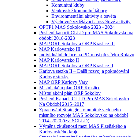
Komunitní kluby
Venkovské komunitní tábory
Environmentální aktivity a osvěta
Výchovně vzdělávací a osvětové aktivity
OPTP1 MAS Sokolovsko 2023 - 2024
Posílení kapacit CLLD pro MAS Sokolovsko na
období 2018-2023
MAP ORP Sokolov a ORP Kraslice III
MAP Karlovarsko III
Individuální dotace na PD most přes řeku Rolavu
MAP Karlovarsko II
MAP ORP Sokolov a ORP Kraslice II
Karlova stezka II – Další rozvoj a pokračování
Karlovy stezky
MAP ORP Karlovy Vary
Místní akční plán ORP Kraslice
Místní akční plán ORP Sokolov
Posílení Kapacit CLLD Pro MAS Sokolovsko
Na Období 2015–2017
Zpracování Strategie komunitně vedeného
místního rozvoje MAS Sokolovsko na období
2014–2020 (tzv. SCLLD)
Výměna zkušeností mezi MAS Plzeňského a
Karlovarského kraje