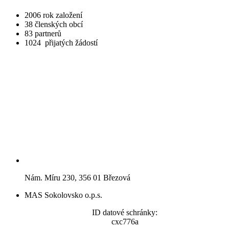
2006
rok založení
38
členských obcí
83
partnerů
1024
přijatých žádostí
Nám. Míru 230, 356 01 Březová
MAS Sokolovsko o.p.s.
ID datové schránky:
cxc776a