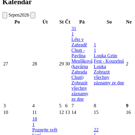
Kalendář
Srpen
2026
Po
Út
St
Čt
Pá
So
Ne
31
1
Léto v
Zahradě
1
Chuti -
1
Pavlína
Louka Grün
Menšíková
Fest - Kouzelná
27
28
29
30
2
(kavárna
Louka
Zahrada
Zobrazit
Chuti)
všechny
Zobrazit
záznamy ze dne
všechny
záznamy
ze dne
3
4
5
6
7
8
9
10
11
12
13
14
15
16
18
1
Poznejte svět
22