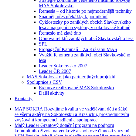
Strategie komunitně vedeného místního rozvoje
MAS Sokolovsko
Řemesla – od historie po nejmodernější techniky
Snadněji přes překážky k podnikání
Cyklostezky po zaniklých obcích Slavkovského
lesa a napojení na systémy v sokolovské kotlině
Řemeslo má zlaté dno
Obnova reliktů zaniklých obcí Slavkovského lesa
SPL
Propagační Kampaň – Za Krásami MAS
Využití fenoménu zaniklých obcí Slavkovského
lesa
Leader Sokolovsko 2007
Leader ČR 2007
MAS Sokolovsko jako partner jiných projektů
Spolupráce s CSV
Exkurze realizované MAS Sokolovsko
Další aktivity
Kontakty
MAP
SOKRA
Rozvíjíme kvalitu ve vzdělávání dětí a žáků
se všemi aktéry na Sokolovsku a Kraslicku, prostřednictvím
zvyšování kompetencí, sdílení a spolupráce.
Malý
Leader
Grantový dotační program na podporu
komunitního života na venkově a spolkové činnosti v území.