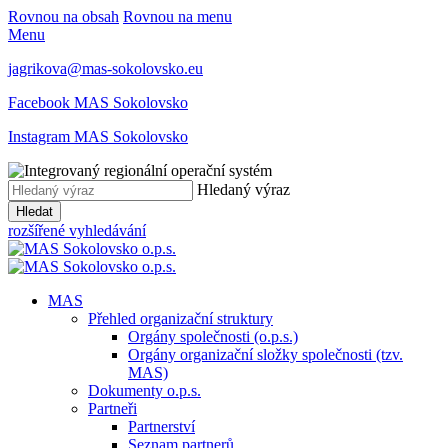
Rovnou na obsah
Rovnou na menu
Menu
jagrikova@mas-sokolovsko.eu
Facebook MAS Sokolovsko
Instagram MAS Sokolovsko
Hledaný výraz
Hledat
rozšířené vyhledávání
MAS
Přehled organizační struktury
Orgány společnosti (o.p.s.)
Orgány organizační složky společnosti (tzv.
MAS)
Dokumenty o.p.s.
Partneři
Partnerství
Seznam partnerů