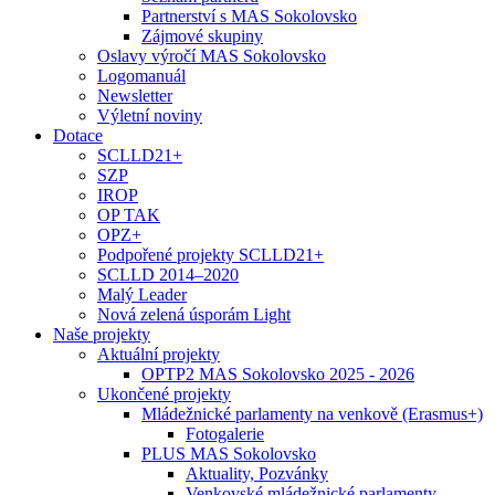
Partnerství s MAS Sokolovsko
Zájmové skupiny
Oslavy výročí MAS Sokolovsko
Logomanuál
Newsletter
Výletní noviny
Dotace
SCLLD21+
SZP
IROP
OP TAK
OPZ+
Podpořené projekty SCLLD21+
SCLLD 2014–2020
Malý Leader
Nová zelená úsporám Light
Naše projekty
Aktuální projekty
OPTP2 MAS Sokolovsko 2025 - 2026
Ukončené projekty
Mládežnické parlamenty na venkově (Erasmus+)
Fotogalerie
PLUS MAS Sokolovsko
Aktuality, Pozvánky
Venkovské mládežnické parlamenty