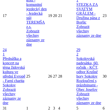
koní -
1
komunitní
STEZKA ZA
jezdecký den
SVATÝM
- Jezdecká
GRÁLEM -
17
19
20
21
23
stáj
Družina pána z
TEREMŠA
Boršic
z.s.
Zobrazit
Zobrazit
všechny
všechny
záznamy ze dne
záznamy ze
dne
24
29
1
2
Přednáška a
Sokolovská
koncert na
padesátka, 60.
téma židovská
ročník - KČT,
kultura ve
odbor Krušné
střední Evropě
25
26
27
28
hory Sokolov
30
- Farní charita
Rozloučení s
Sokolov
prázdninami -
Zobrazit
Obec Josefov
všechny
Zobrazit
záznamy ze
všechny
dne
záznamy ze dne
31
1
2
3
4
5
6