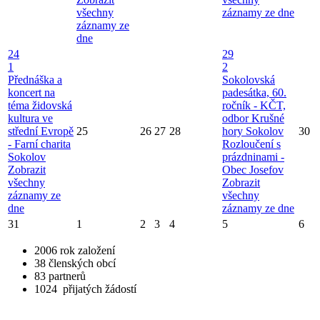
všechny
záznamy ze dne
záznamy ze
dne
24
29
1
2
Přednáška a
Sokolovská
koncert na
padesátka, 60.
téma židovská
ročník - KČT,
kultura ve
odbor Krušné
střední Evropě
25
26
27
28
hory Sokolov
30
- Farní charita
Rozloučení s
Sokolov
prázdninami -
Zobrazit
Obec Josefov
všechny
Zobrazit
záznamy ze
všechny
dne
záznamy ze dne
31
1
2
3
4
5
6
2006
rok založení
38
členských obcí
83
partnerů
1024
přijatých žádostí