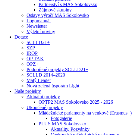
Partnerství s MAS Sokolovsko
Zájmové skupiny
Oslavy výročí MAS Sokolovsko
Logomanuál
Newsletter
Výletní noviny
Dotace
SCLLD21+
SZP
IROP
OP TAK
OPZ+
Podpořené projekty SCLLD21+
SCLLD 2014–2020
Malý Leader
Nová zelená úsporám Light
Naše projekty
Aktuální projekty
OPTP2 MAS Sokolovsko 2025 - 2026
Ukončené projekty
Mládežnické parlamenty na venkově (Erasmus+)
Fotogalerie
PLUS MAS Sokolovsko
Aktuality, Pozvánky
Venkovské mládežnické parlamenty