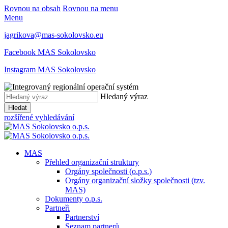
Rovnou na obsah
Rovnou na menu
Menu
jagrikova@mas-sokolovsko.eu
Facebook MAS Sokolovsko
Instagram MAS Sokolovsko
Hledaný výraz
Hledat
rozšířené vyhledávání
MAS
Přehled organizační struktury
Orgány společnosti (o.p.s.)
Orgány organizační složky společnosti (tzv.
MAS)
Dokumenty o.p.s.
Partneři
Partnerství
Seznam partnerů