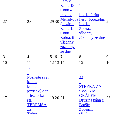
Léto v
Zahradě
1
Chuti -
1
Pavlína
Louka Grün
Menšíková
Fest - Kouzelná
27
28
29
30
2
(kavárna
Louka
Zahrada
Zobrazit
Chuti)
všechny
Zobrazit
záznamy ze dne
všechny
záznamy
ze dne
3
4
5
6
7
8
9
10
11
12
13
14
15
16
18
1
Poznejte svět
22
koní -
1
komunitní
STEZKA ZA
jezdecký den
SVATÝM
- Jezdecká
GRÁLEM -
17
19
20
21
23
stáj
Družina pána z
TEREMŠA
Boršic
z.s.
Zobrazit
Zobrazit
všechny