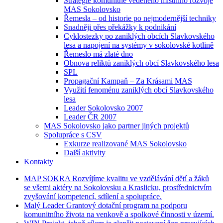
Strategie komunitně vedeného místního rozvoje
MAS Sokolovsko
Řemesla – od historie po nejmodernější techniky
Snadněji přes překážky k podnikání
Cyklostezky po zaniklých obcích Slavkovského
lesa a napojení na systémy v sokolovské kotlině
Řemeslo má zlaté dno
Obnova reliktů zaniklých obcí Slavkovského lesa
SPL
Propagační Kampaň – Za Krásami MAS
Využití fenoménu zaniklých obcí Slavkovského
lesa
Leader Sokolovsko 2007
Leader ČR 2007
MAS Sokolovsko jako partner jiných projektů
Spolupráce s CSV
Exkurze realizované MAS Sokolovsko
Další aktivity
Kontakty
MAP
SOKRA
Rozvíjíme kvalitu ve vzdělávání dětí a žáků
se všemi aktéry na Sokolovsku a Kraslicku, prostřednictvím
zvyšování kompetencí, sdílení a spolupráce.
Malý
Leader
Grantový dotační program na podporu
komunitního života na venkově a spolkové činnosti v území.