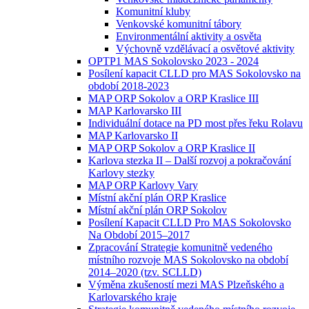
Komunitní kluby
Venkovské komunitní tábory
Environmentální aktivity a osvěta
Výchovně vzdělávací a osvětové aktivity
OPTP1 MAS Sokolovsko 2023 - 2024
Posílení kapacit CLLD pro MAS Sokolovsko na
období 2018-2023
MAP ORP Sokolov a ORP Kraslice III
MAP Karlovarsko III
Individuální dotace na PD most přes řeku Rolavu
MAP Karlovarsko II
MAP ORP Sokolov a ORP Kraslice II
Karlova stezka II – Další rozvoj a pokračování
Karlovy stezky
MAP ORP Karlovy Vary
Místní akční plán ORP Kraslice
Místní akční plán ORP Sokolov
Posílení Kapacit CLLD Pro MAS Sokolovsko
Na Období 2015–2017
Zpracování Strategie komunitně vedeného
místního rozvoje MAS Sokolovsko na období
2014–2020 (tzv. SCLLD)
Výměna zkušeností mezi MAS Plzeňského a
Karlovarského kraje