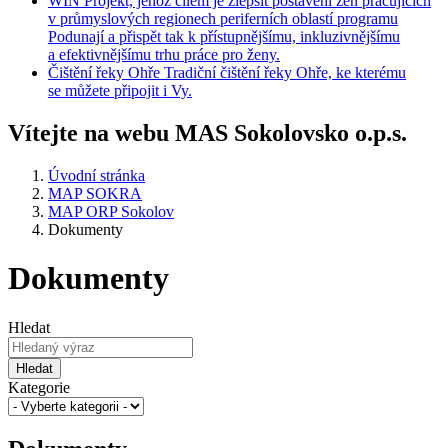
WIN
Projekt, jehož cílem je zlepšit postavení žen pracujících
v průmyslových regionech periferních oblastí programu
Podunají a přispět tak k přístupnějšímu, inkluzivnějšímu
a efektivnějšímu trhu práce pro ženy.
Čištění
řeky Ohře
Tradiční čištění řeky Ohře, ke kterému
se můžete připojit i Vy.
Vítejte na webu MAS Sokolovsko o.p.s.
Úvodní stránka
MAP SOKRA
MAP ORP Sokolov
Dokumenty
Dokumenty
Hledat
Hledat
Kategorie