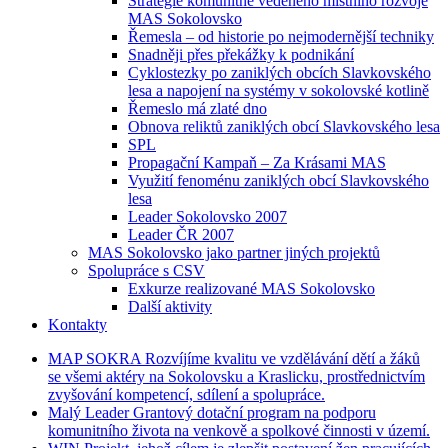
Strategie komunitně vedeného místního rozvoje
MAS Sokolovsko
Řemesla – od historie po nejmodernější techniky
Snadněji přes překážky k podnikání
Cyklostezky po zaniklých obcích Slavkovského
lesa a napojení na systémy v sokolovské kotlině
Řemeslo má zlaté dno
Obnova reliktů zaniklých obcí Slavkovského lesa
SPL
Propagační Kampaň – Za Krásami MAS
Využití fenoménu zaniklých obcí Slavkovského
lesa
Leader Sokolovsko 2007
Leader ČR 2007
MAS Sokolovsko jako partner jiných projektů
Spolupráce s CSV
Exkurze realizované MAS Sokolovsko
Další aktivity
Kontakty
MAP
SOKRA
Rozvíjíme kvalitu ve vzdělávání dětí a žáků
se všemi aktéry na Sokolovsku a Kraslicku, prostřednictvím
zvyšování kompetencí, sdílení a spolupráce.
Malý
Leader
Grantový dotační program na podporu
komunitního života na venkově a spolkové činnosti v území.