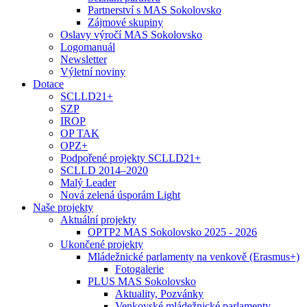
Partnerství s MAS Sokolovsko
Zájmové skupiny
Oslavy výročí MAS Sokolovsko
Logomanuál
Newsletter
Výletní noviny
Dotace
SCLLD21+
SZP
IROP
OP TAK
OPZ+
Podpořené projekty SCLLD21+
SCLLD 2014–2020
Malý Leader
Nová zelená úsporám Light
Naše projekty
Aktuální projekty
OPTP2 MAS Sokolovsko 2025 - 2026
Ukončené projekty
Mládežnické parlamenty na venkově (Erasmus+)
Fotogalerie
PLUS MAS Sokolovsko
Aktuality, Pozvánky
Venkovské mládežnické parlamenty