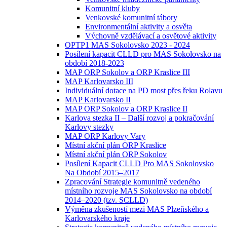
Komunitní kluby
Venkovské komunitní tábory
Environmentální aktivity a osvěta
Výchovně vzdělávací a osvětové aktivity
OPTP1 MAS Sokolovsko 2023 - 2024
Posílení kapacit CLLD pro MAS Sokolovsko na
období 2018-2023
MAP ORP Sokolov a ORP Kraslice III
MAP Karlovarsko III
Individuální dotace na PD most přes řeku Rolavu
MAP Karlovarsko II
MAP ORP Sokolov a ORP Kraslice II
Karlova stezka II – Další rozvoj a pokračování
Karlovy stezky
MAP ORP Karlovy Vary
Místní akční plán ORP Kraslice
Místní akční plán ORP Sokolov
Posílení Kapacit CLLD Pro MAS Sokolovsko
Na Období 2015–2017
Zpracování Strategie komunitně vedeného
místního rozvoje MAS Sokolovsko na období
2014–2020 (tzv. SCLLD)
Výměna zkušeností mezi MAS Plzeňského a
Karlovarského kraje