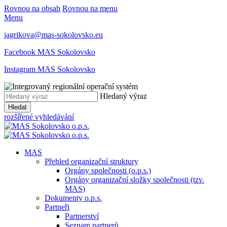
Rovnou na obsah
Rovnou na menu
Menu
jagrikova@mas-sokolovsko.eu
Facebook MAS Sokolovsko
Instagram MAS Sokolovsko
Hledaný výraz
Hledat
rozšířené vyhledávání
MAS
Přehled organizační struktury
Orgány společnosti (o.p.s.)
Orgány organizační složky společnosti (tzv.
MAS)
Dokumenty o.p.s.
Partneři
Partnerství
Seznam partnerů