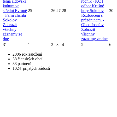
téma židovská
ročník - KČT,
kultura ve
odbor Krušné
střední Evropě
25
26
27
28
hory Sokolov
30
- Farní charita
Rozloučení s
Sokolov
prázdninami -
Zobrazit
Obec Josefov
všechny
Zobrazit
záznamy ze
všechny
dne
záznamy ze dne
31
1
2
3
4
5
6
2006
rok založení
38
členských obcí
83
partnerů
1024
přijatých žádostí