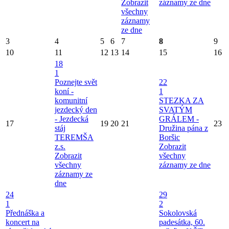
Zobrazit
záznamy ze dne
všechny
záznamy
ze dne
3
4
5
6
7
8
9
10
11
12
13
14
15
16
18
1
Poznejte svět
22
koní -
1
komunitní
STEZKA ZA
jezdecký den
SVATÝM
- Jezdecká
GRÁLEM -
17
19
20
21
23
stáj
Družina pána z
TEREMŠA
Boršic
z.s.
Zobrazit
Zobrazit
všechny
všechny
záznamy ze dne
záznamy ze
dne
24
29
1
2
Přednáška a
Sokolovská
koncert na
padesátka, 60.