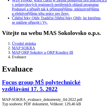
WIN
Projekt, jehož cílem je zlepšit postavení žen pracujících
v průmyslových regionech periferních oblastí programu
Podunají a přispět tak k přístupnějšímu, inkluzivnějšímu
a efektivnějšímu trhu práce pro ženy.
Čištění
řeky Ohře
Tradiční čištění řeky Ohře, ke kterému
se můžete připojit i Vy.
Vítejte na webu MAS Sokolovsko o.p.s.
Úvodní stránka
MAP SOKRA
MAP ORP Sokolov a ORP Kraslice III
Evaluace
Evaluace
Focus group MŠ polytechnické
vzdělávání 17. 5. 2022
MAP-SOKRA_evaluace_dokumenty_04-2022.pdf
Typ souboru: PDF dokument, Velikost: 129,46 kB