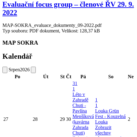
Evaluační focus group – členové ŘV 29. 9.
2022
MAP-SOKRA_evaluace_dokumenty_09-2022.pdf
Typ souboru: PDF dokument, Velikost: 128,37 kB
MAP SOKRA
Kalendář
Srpen
2026
Po
Út
St
Čt
Pá
So
Ne
31
1
Léto v
Zahradě
1
Chuti -
1
Pavlína
Louka Grün
Menšíková
Fest - Kouzelná
27
28
29
30
2
(kavárna
Louka
Zahrada
Zobrazit
Chuti)
všechny