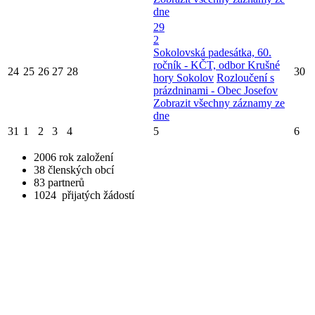
dne
29
2
Sokolovská padesátka, 60.
ročník - KČT, odbor Krušné
24
25
26
27
28
30
hory Sokolov
Rozloučení s
prázdninami - Obec Josefov
Zobrazit všechny záznamy ze
dne
31
1
2
3
4
5
6
2006
rok založení
38
členských obcí
83
partnerů
1024
přijatých žádostí