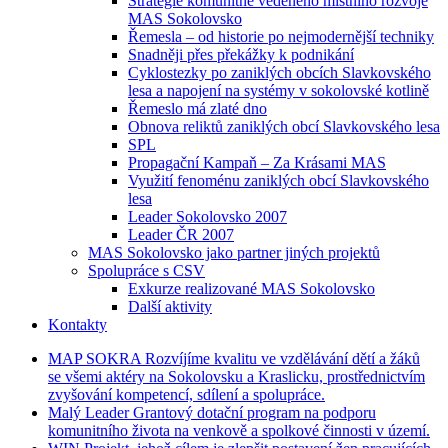
Strategie komunitně vedeného místního rozvoje
MAS Sokolovsko
Řemesla – od historie po nejmodernější techniky
Snadněji přes překážky k podnikání
Cyklostezky po zaniklých obcích Slavkovského
lesa a napojení na systémy v sokolovské kotlině
Řemeslo má zlaté dno
Obnova reliktů zaniklých obcí Slavkovského lesa
SPL
Propagační Kampaň – Za Krásami MAS
Využití fenoménu zaniklých obcí Slavkovského
lesa
Leader Sokolovsko 2007
Leader ČR 2007
MAS Sokolovsko jako partner jiných projektů
Spolupráce s CSV
Exkurze realizované MAS Sokolovsko
Další aktivity
Kontakty
MAP
SOKRA
Rozvíjíme kvalitu ve vzdělávání dětí a žáků
se všemi aktéry na Sokolovsku a Kraslicku, prostřednictvím
zvyšování kompetencí, sdílení a spolupráce.
Malý
Leader
Grantový dotační program na podporu
komunitního života na venkově a spolkové činnosti v území.