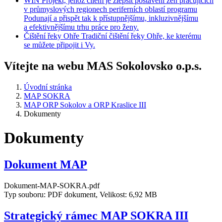
WIN
Projekt, jehož cílem je zlepšit postavení žen pracujících
v průmyslových regionech periferních oblastí programu
Podunají a přispět tak k přístupnějšímu, inkluzivnějšímu
a efektivnějšímu trhu práce pro ženy.
Čištění
řeky Ohře
Tradiční čištění řeky Ohře, ke kterému
se můžete připojit i Vy.
Vítejte na webu MAS Sokolovsko o.p.s.
Úvodní stránka
MAP SOKRA
MAP ORP Sokolov a ORP Kraslice III
Dokumenty
Dokumenty
Dokument MAP
Dokument-MAP-SOKRA.pdf
Typ souboru: PDF dokument, Velikost: 6,92 MB
Strategický rámec MAP SOKRA III