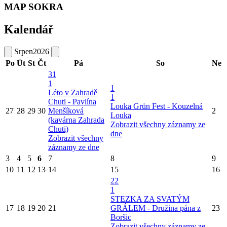
MAP SOKRA
Kalendář
Srpen
2026
Po
Út
St
Čt
Pá
So
Ne
31
1
1
Léto v Zahradě
1
Chuti - Pavlína
Louka Grün Fest - Kouzelná
27
28
29
30
Menšíková
2
Louka
(kavárna Zahrada
Zobrazit všechny záznamy ze
Chuti)
dne
Zobrazit všechny
záznamy ze dne
3
4
5
6
7
8
9
10
11
12
13
14
15
16
22
1
STEZKA ZA SVATÝM
17
18
19
20
21
GRÁLEM - Družina pána z
23
Boršic
Zobrazit všechny záznamy ze