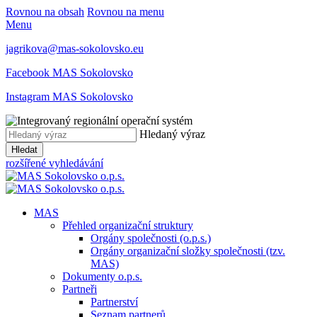
Rovnou na obsah
Rovnou na menu
Menu
jagrikova@mas-sokolovsko.eu
Facebook MAS Sokolovsko
Instagram MAS Sokolovsko
Hledaný výraz
Hledat
rozšířené vyhledávání
MAS
Přehled organizační struktury
Orgány společnosti (o.p.s.)
Orgány organizační složky společnosti (tzv.
MAS)
Dokumenty o.p.s.
Partneři
Partnerství
Seznam partnerů