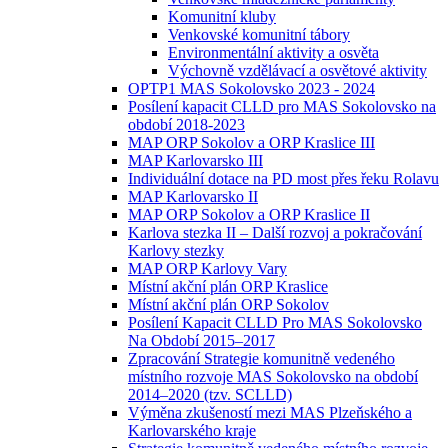
Komunitní kluby
Venkovské komunitní tábory
Environmentální aktivity a osvěta
Výchovně vzdělávací a osvětové aktivity
OPTP1 MAS Sokolovsko 2023 - 2024
Posílení kapacit CLLD pro MAS Sokolovsko na
období 2018-2023
MAP ORP Sokolov a ORP Kraslice III
MAP Karlovarsko III
Individuální dotace na PD most přes řeku Rolavu
MAP Karlovarsko II
MAP ORP Sokolov a ORP Kraslice II
Karlova stezka II – Další rozvoj a pokračování
Karlovy stezky
MAP ORP Karlovy Vary
Místní akční plán ORP Kraslice
Místní akční plán ORP Sokolov
Posílení Kapacit CLLD Pro MAS Sokolovsko
Na Období 2015–2017
Zpracování Strategie komunitně vedeného
místního rozvoje MAS Sokolovsko na období
2014–2020 (tzv. SCLLD)
Výměna zkušeností mezi MAS Plzeňského a
Karlovarského kraje