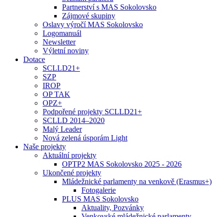
Partnerství s MAS Sokolovsko
Zájmové skupiny
Oslavy výročí MAS Sokolovsko
Logomanuál
Newsletter
Výletní noviny
Dotace
SCLLD21+
SZP
IROP
OP TAK
OPZ+
Podpořené projekty SCLLD21+
SCLLD 2014–2020
Malý Leader
Nová zelená úsporám Light
Naše projekty
Aktuální projekty
OPTP2 MAS Sokolovsko 2025 - 2026
Ukončené projekty
Mládežnické parlamenty na venkově (Erasmus+)
Fotogalerie
PLUS MAS Sokolovsko
Aktuality, Pozvánky
Venkovské mládežnické parlamenty