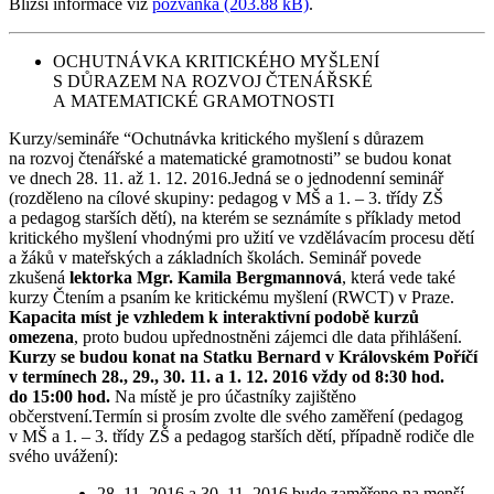
Bližší informace viz
pozvánka (203.88 kB)
.
OCHUTNÁVKA KRITICKÉHO MYŠLENÍ
S DŮRAZEM NA ROZVOJ ČTENÁŘSKÉ
A MATEMATICKÉ GRAMOTNOSTI
Kurzy/semináře “Ochutnávka kritického myšlení s důrazem
na rozvoj čtenářské a matematické gramotnosti” se budou konat
ve dnech 28. 11. až 1. 12. 2016.Jedná se o jednodenní seminář
(rozděleno na cílové skupiny: pedagog v MŠ a 1. – 3. třídy ZŠ
a pedagog starších dětí), na kterém se seznámíte s příklady metod
kritického myšlení vhodnými pro užití ve vzdělávacím procesu dětí
a žáků v mateřských a základních školách. Seminář povede
zkušená
lektorka Mgr. Kamila Bergmannová
, která vede také
kurzy Čtením a psaním ke kritickému myšlení (RWCT) v Praze.
Kapacita míst je vzhledem k interaktivní podobě kurzů
omezena
, proto budou upřednostněni zájemci dle data přihlášení.
Kurzy se budou konat na Statku Bernard v Královském Poříčí
v termínech 28., 29., 30. 11. a 1. 12. 2016 vždy od 8:30 hod.
do 15:00 hod.
Na místě je pro účastníky zajištěno
občerstvení.Termín si prosím zvolte dle svého zaměření (pedagog
v MŠ a 1. – 3. třídy ZŠ a pedagog starších dětí, případně rodiče dle
svého uvážení):
28. 11. 2016 a 30. 11. 2016 bude zaměřeno na menší