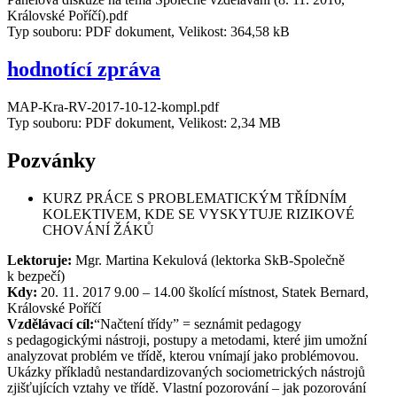
Královské Poříčí).pdf
Typ souboru: PDF dokument, Velikost: 364,58 kB
hodnotící zpráva
MAP-Kra-RV-2017-10-12-kompl.pdf
Typ souboru: PDF dokument, Velikost: 2,34 MB
Pozvánky
KURZ PRÁCE S PROBLEMATICKÝM TŘÍDNÍM
KOLEKTIVEM, KDE SE VYSKYTUJE RIZIKOVÉ
CHOVÁNÍ ŽÁKŮ
Lektoruje:
Mgr. Martina Kekulová (lektorka SkB-Společně
k bezpečí)
Kdy:
20. 11. 2017 9.00 – 14.00 školící místnost, Statek Bernard,
Královské Poříčí
Vzdělávací cíl:
“Načtení třídy” = seznámit pedagogy
s pedagogickými nástroji, postupy a metodami, které jim umožní
analyzovat problém ve třídě, kterou vnímají jako problémovou.
Ukázky příkladů nestandardizovaných sociometrických nástrojů
zjišťujících vztahy ve třídě. Vlastní pozorování – jak pozorování