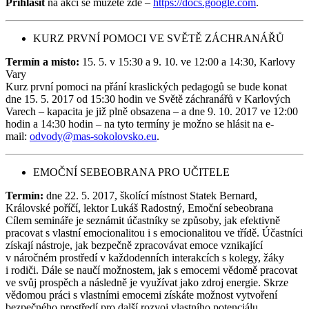
Přihlásit
na akci se můžete zde –
https://docs.google.com
.
KURZ PRVNÍ POMOCI VE SVĚTĚ ZÁCHRANÁŘŮ
Termín a místo:
15. 5. v 15:30 a 9. 10. ve 12:00 a 14:30, Karlovy
Vary
Kurz první pomoci na přání kraslických pedagogů se bude konat
dne 15. 5. 2017 od 15:30 hodin ve Světě záchranářů v Karlových
Varech – kapacita je již plně obsazena – a dne 9. 10. 2017 ve 12:00
hodin a 14:30 hodin – na tyto termíny je možno se hlásit na e-
mail:
odvody@mas-sokolovsko.eu
.
EMOČNÍ SEBEOBRANA PRO UČITELE
Termín:
dne 22. 5. 2017, školící místnost Statek Bernard,
Královské poříčí, lektor Lukáš Radostný, Emoční sebeobrana
Cílem semináře je seznámit účastníky se způsoby, jak efektivně
pracovat s vlastní emocionalitou i s emocionalitou ve třídě. Účastníci
získají nástroje, jak bezpečně zpracovávat emoce vznikající
v náročném prostředí v každodenních interakcích s kolegy, žáky
i rodiči. Dále se naučí možnostem, jak s emocemi vědomě pracovat
ve svůj prospěch a následně je využívat jako zdroj energie. Skrze
vědomou práci s vlastními emocemi získáte možnost vytvoření
bezpečného prostředí pro další rozvoj vlastního potenciálu.