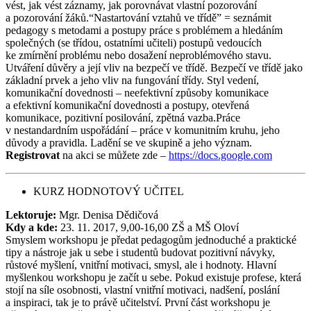
vést, jak vést záznamy, jak porovnávat vlastní pozorování
a pozorování žáků.“Nastartování vztahů ve třídě” = seznámit
pedagogy s metodami a postupy práce s problémem a hledáním
společných (se třídou, ostatními učiteli) postupů vedoucích
ke zmírnění problému nebo dosažení neproblémového stavu.
Utváření důvěry a její vliv na bezpečí ve třídě. Bezpečí ve třídě jako
základní prvek a jeho vliv na fungování třídy. Styl vedení,
komunikační dovednosti – neefektivní způsoby komunikace
a efektivní komunikační dovednosti a postupy, otevřená
komunikace, pozitivní posilování, zpětná vazba.Práce
v nestandardním uspořádání – práce v komunitním kruhu, jeho
důvody a pravidla. Ladění se ve skupině a jeho význam.
Registrovat
na akci se můžete zde –
https://docs.google.com
KURZ HODNOTOVÝ UČITEL
Lektoruje:
Mgr. Denisa Dědičová
Kdy a kde:
23. 11. 2017, 9,00-16,00 ZŠ a MŠ Oloví
Smyslem workshopu je předat pedagogům jednoduché a praktické
tipy a nástroje jak u sebe i studentů budovat pozitivní návyky,
růstové myšlení, vnitřní motivaci, smysl, ale i hodnoty. Hlavní
myšlenkou workshopu je začít u sebe. Pokud existuje profese, která
stojí na síle osobnosti, vlastní vnitřní motivaci, nadšení, poslání
a inspiraci, tak je to právě učitelství. První část workshopu je