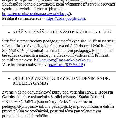
Současně se jedná o dovednost, která významně přispívá k prevenci
syndromu vyhoření (více najdete zde –
https://emocnisebeobrana.cz/workshopy/
).
Přihlásit
se můžete zde –
https://docs.google.com
.
STÁŽ V LESNÍ ŠKOLCE SVATOŠKY DNE 15. 6. 2017
Srdečně zveme všechny pedagogy mateřských škol k účasti na stáži
v Lesní školce Svatošky, která potrvá od 8:30 do cca 12:00 hodin.
Součástí stáže je seminář na téma intuitivní pedagogy, kde budeme
taé sdílet zkušenosti a názory na předškolní vzdělávání. Přihlásit
se můžete na e-mail:
sluncikova@mas-sokolovsko.eu
.
Více informací naleznete v
pozvánce (637.56 kB)
.
OCHUTNÁVKOVÉ KURZY POD VEDENÍM RNDR.
ROBERTA GAMBY
Zveme Vás na ochutnávkové kurzy pod vedením
RNDr. Roberta
Gamby
, které se uskuteční v školící místnosti Statku Bernard
v Královské Poříčí a jsou určeny především vedoucím
pedagogickým pracovníkům, pedagogickým pracovníkům a dalším
pracovníkům ve vzdělávání, poslední téma pak výchovným
poradcům, ale také rodičům.