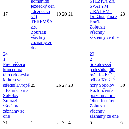
komunitní
STEZKA ZA
jezdecký den
SVATÝM
- Jezdecká
GRÁLEM -
17
19
20
21
23
stáj
Družina pána z
TEREMŠA
Boršic
z.s.
Zobrazit
Zobrazit
všechny
všechny
záznamy ze dne
záznamy ze
dne
24
29
1
2
Přednáška a
Sokolovská
koncert na
padesátka, 60.
téma židovská
ročník - KČT,
kultura ve
odbor Krušné
střední Evropě
25
26
27
28
hory Sokolov
30
- Farní charita
Rozloučení s
Sokolov
prázdninami -
Zobrazit
Obec Josefov
všechny
Zobrazit
záznamy ze
všechny
dne
záznamy ze dne
31
1
2
3
4
5
6