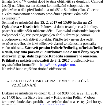
tématu řekly: “V dnešní době je stále obtížnější se domluvit. Čím dál
častěji narážíme na narušenou komunikační schopnost, a to
především u dětí předškolního a mladšího školního věku. Chceme
s Vámi nahlédnout do tohoto problému a předat Vám naše
zkušenosti.”
Seminář se uskuteční dne
15. 2. 2017 od 15:00 hodin na ZŠ
Opletalova v Kraslicích
. Plánovaná doba trvání je cca 2 hodiny,
posedět a sdílet však můžeme déle…Budování znalostních kapacit
svépomocí díky tzv. pedagogických lídrů v území je jednou
z podporovaných aktivit projektu. Přijďte tedy nejen dozvědět
se něco nového, ale také sdílet své vlastní zkušenosti a poznatky
v této oblasti…
Zároveň prosím ředitele/ředitelky, učitele/učitelky
a další, aby tuto pozvánku distribuovali dále mezi členy svých
sboroven, příp. další zájemce.Kapacita semináře je omezena.
Přihlásit se můžete nejpozději do 8. 2. 2017
prostřednictvím
registračního formuláře –
https://docs.google.com
.
Na místě bude zajištěno drobné občerstvení.
PANELOVÁ DISKUZE NA TÉMA ‘SPOLEČNÉ
VZDĚLÁVÁNÍ’
Diskuze se uskuteční ve dnech 8. 11. od 9:00 hod. a 22. 11. 2016
od 14:00 hod. na Statku Bernard v Královském Poříčí. V obou
termínech bude akce probíhat ve stejném duchu a se stejnými hosty.