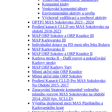
Komunitní kluby
Venkovské komunitní tábory
Environmentální aktivity a osvěta
Výchovně vzdělávací a osvětové aktivity
OPTP1 MAS Sokolovsko 2023 - 2024
Posílení kapacit CLLD pro MAS Sokolovsko na
období 2018-2023
MAP ORP Sokolov a ORP Kraslice III
MAP Karlovarsko III
Individuální dotace na PD most přes řeku Rolavu
MAP Karlovarsko II
MAP ORP Sokolov a ORP Kraslice II
Karlova stezka II – Další rozvoj a pokračování
Karlovy stezky
MAP ORP Karlovy Vary
Místní akční plán ORP Kraslice
Místní akční plán ORP Sokolov
Posílení Kapacit CLLD Pro MAS Sokolovsko
Na Období 2015–2017
Zpracování Strategie komunitně vedeného
místního rozvoje MAS Sokolovsko na období
2014–2020 (tzv. SCLLD)
Výměna zkušeností mezi MAS Plzeňského a
Karlovarského kraje