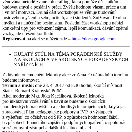
věnována metodě zvané job crafting, která pomůže účastníkům
budovat smysl a poslání v práci. Zvýšit hodnotu vlastní práce a tím
i vnitřní motivaci. Druhá část workshopu se věnuje budování
růstového myšlení u sebe, učitelů, ale i studentů. Snižování fixního
myšlení a naučeného pesimismu. Poslední část workshopu nabízí
konkrétní tipy pro vzbuzení zájmu, lepší komunikaci, dávání zpětné
vazby, ale i řešení konfliktů
Registrovat
na akci se můžete zde –
https://docs.google.com
KULATÝ STŮL NA TÉMA PORADENSKÉ SLUŽBY
NA ŠKOLÁCH A VE ŠKOLSKÝCH PORADENSKÝCH
ZAŘÍZENÍCH
Z důvodu onemocnění lektorky akce zrušena. O náhradním termínu
budeme informovat.
Termín a místo:
dne 28. 4. 2017 od 8,30 hodin, školící místnost
Statek Bernard Královské Poříčí
Akci moderuje Mgr. Jitka Kacálková, školená lektorka
pro inkluzivní vzdělávání a bavit se budeme o školicích
poradenských pracovištích a jednotlivých kompetencích, kdy a jak
zpracovávat Plán pedagogické podpory a IVP, o výstupech
z vyšetření, co očekávat od ŠPP, o způsobech hodnocení žáků,
o způsobech finančního zajištění podpůrných opatření, o spolupráci
se zákonnými zástupci a dalšími institucemi, atd.