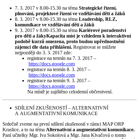
7. 3. 2017 v 8.00-15.30 na téma
Strategické řízení,
plnování, projektové řízení ve vzdělávání dětí a žáků
8. 3. 2017 v 8.00-15.30 na téma
Leadership, RLZ,
komunikace ve vzdělávání dětí a žáků
9. 3. 2017 v 8.00-15.30 na téma
Kariérové poradenství
pro děti a žákyKapacita míst je vzhledem k interaktivní
podobě kurzů omezena, proto budou upřednostněni
zájemci dle data přihlášení.
Registrovat se můžete
nejpozději do 3. 3. 2017 zde:
registrace na termín na 7. 3. 2017 –
https://docs.google.com
registrace na termín 8. 3. 2017 –
https://docs.google.com
registrace na termín 9. 3. 2017 –
https://docs.google.com
Na místě je zajištěno celodenní občerstvení.
SDÍLENÍ ZKUŠENOSTÍ – ALTERNATIVNÍ
A AUGMENTATIVNÍ KOMUNIKACE
Srdečně zveme na první sdílení zkušeností v rámci MAP ORP
Kraslice, a to na téma
Alternativní a augmentativní komunikace.
Paní učitelky Mgr. Iva Sokolová a Mgr. Jana Klvačová o tomto