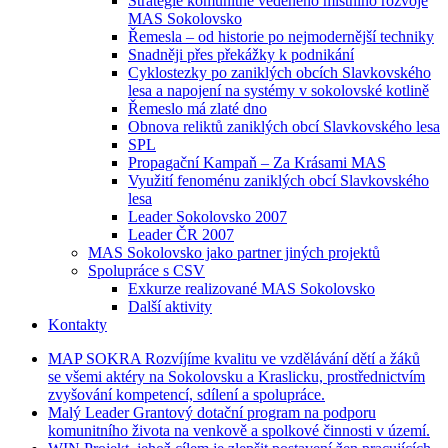
Strategie komunitně vedeného místního rozvoje
MAS Sokolovsko
Řemesla – od historie po nejmodernější techniky
Snadněji přes překážky k podnikání
Cyklostezky po zaniklých obcích Slavkovského
lesa a napojení na systémy v sokolovské kotlině
Řemeslo má zlaté dno
Obnova reliktů zaniklých obcí Slavkovského lesa
SPL
Propagační Kampaň – Za Krásami MAS
Využití fenoménu zaniklých obcí Slavkovského
lesa
Leader Sokolovsko 2007
Leader ČR 2007
MAS Sokolovsko jako partner jiných projektů
Spolupráce s CSV
Exkurze realizované MAS Sokolovsko
Další aktivity
Kontakty
MAP
SOKRA
Rozvíjíme kvalitu ve vzdělávání dětí a žáků
se všemi aktéry na Sokolovsku a Kraslicku, prostřednictvím
zvyšování kompetencí, sdílení a spolupráce.
Malý
Leader
Grantový dotační program na podporu
komunitního života na venkově a spolkové činnosti v území.