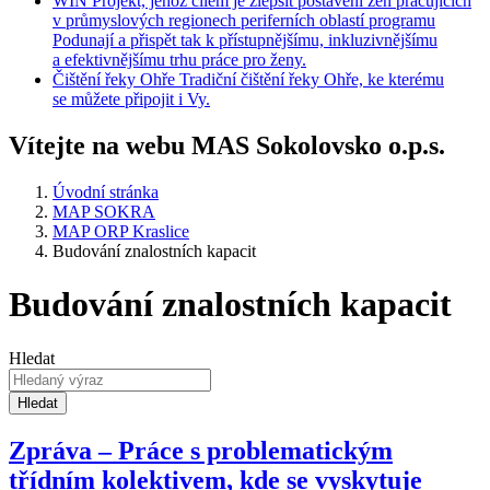
WIN
Projekt, jehož cílem je zlepšit postavení žen pracujících
v průmyslových regionech periferních oblastí programu
Podunají a přispět tak k přístupnějšímu, inkluzivnějšímu
a efektivnějšímu trhu práce pro ženy.
Čištění
řeky Ohře
Tradiční čištění řeky Ohře, ke kterému
se můžete připojit i Vy.
Vítejte na webu MAS Sokolovsko o.p.s.
Úvodní stránka
MAP SOKRA
MAP ORP Kraslice
Budování znalostních kapacit
Budování znalostních kapacit
Hledat
Hledat
Zpráva – Práce s problematickým
třídním kolektivem, kde se vyskytuje