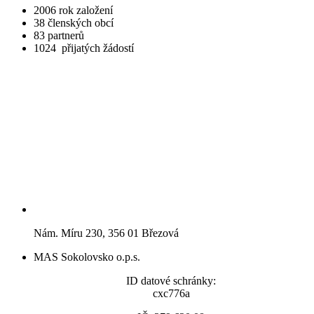
2006
rok založení
38
členských obcí
83
partnerů
1024
přijatých žádostí
Nám. Míru 230, 356 01 Březová
MAS Sokolovsko o.p.s.
ID datové schránky:
cxc776a