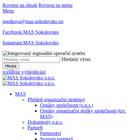
Rovnou na obsah
Rovnou na menu
Menu
jagrikova@mas-sokolovsko.eu
Facebook MAS Sokolovsko
Instagram MAS Sokolovsko
Hledaný výraz
Hledat
rozšířené vyhledávání
MAS
Přehled organizační struktury
Orgány společnosti (o.p.s.)
Orgány organizační složky společnosti (tzv.
MAS)
Dokumenty o.p.s.
Partneři
Partnerství
Seznam partnerů