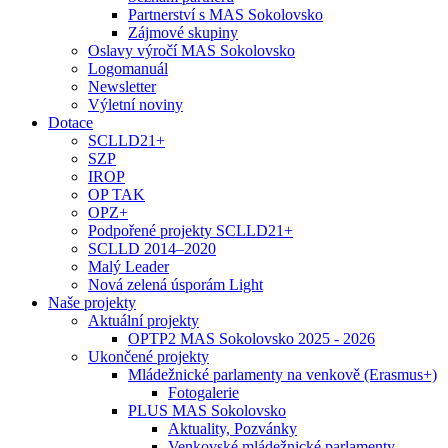
Partnerství s MAS Sokolovsko
Zájmové skupiny
Oslavy výročí MAS Sokolovsko
Logomanuál
Newsletter
Výletní noviny
Dotace
SCLLD21+
SZP
IROP
OP TAK
OPZ+
Podpořené projekty SCLLD21+
SCLLD 2014–2020
Malý Leader
Nová zelená úsporám Light
Naše projekty
Aktuální projekty
OPTP2 MAS Sokolovsko 2025 - 2026
Ukončené projekty
Mládežnické parlamenty na venkově (Erasmus+)
Fotogalerie
PLUS MAS Sokolovsko
Aktuality, Pozvánky
Venkovské mládežnické parlamenty