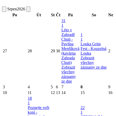
Srpen
2026
Po
Út
St
Čt
Pá
So
Ne
31
1
Léto v
Zahradě
1
Chuti -
1
Pavlína
Louka Grün
Menšíková
Fest - Kouzelná
27
28
29
30
2
(kavárna
Louka
Zahrada
Zobrazit
Chuti)
všechny
Zobrazit
záznamy ze dne
všechny
záznamy
ze dne
3
4
5
6
7
8
9
10
11
12
13
14
15
16
18
1
Poznejte svět
22
koní -
1