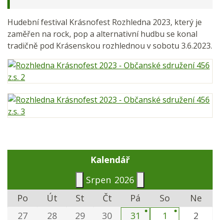
Hudební festival Krásnofest Rozhledna 2023, který je
zaměřen na rock, pop a alternativní hudbu se konal
tradičně pod Krásenskou rozhlednou v sobotu 3.6.2023.
Kalendář
Srpen
2026
Po
Út
St
Čt
Pá
So
Ne
27
28
29
30
31
1
2