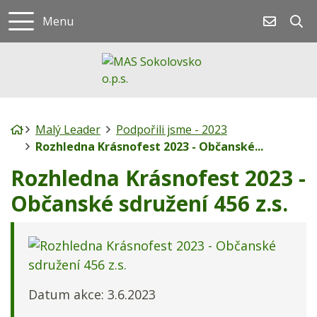
Rovnou na obsah
Rovnou na menu
Menu
jagrikov
Úvodní stránka
Malý Leader
Podpořili jsme - 2023
Rozhledna Krásnofest 2023 - Občanské...
Rozhledna Krásnofest 2023 -
Občanské sdružení 456 z.s.
Datum akce: 3.6.2023