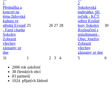
1
2
Přednáška a
Sokolovská
koncert na
padesátka, 60.
téma židovská
ročník - KČT,
kultura ve
odbor Krušné
střední Evropě
25
26
27
28
hory Sokolov
30
- Farní charita
Rozloučení s
Sokolov
prázdninami -
Zobrazit
Obec Josefov
všechny
Zobrazit
záznamy ze
všechny
dne
záznamy ze dne
31
1
2
3
4
5
6
2006
rok založení
38
členských obcí
83
partnerů
1024
přijatých žádostí