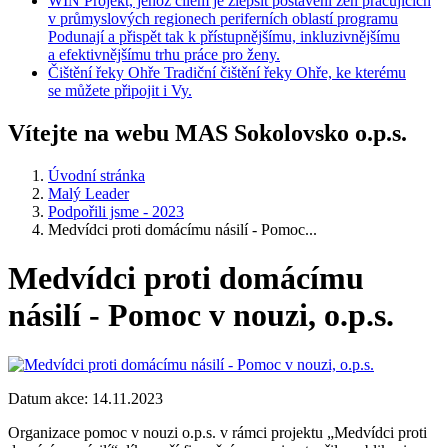
WIN
Projekt, jehož cílem je zlepšit postavení žen pracujících
v průmyslových regionech periferních oblastí programu
Podunají a přispět tak k přístupnějšímu, inkluzivnějšímu
a efektivnějšímu trhu práce pro ženy.
Čištění
řeky Ohře
Tradiční čištění řeky Ohře, ke kterému
se můžete připojit i Vy.
Vítejte na webu MAS Sokolovsko o.p.s.
Úvodní stránka
Malý Leader
Podpořili jsme - 2023
Medvídci proti domácímu násilí - Pomoc...
Medvídci proti domácímu
násilí - Pomoc v nouzi, o.p.s.
Datum akce: 14.11.2023
Organizace pomoc v nouzi o.p.s. v rámci projektu „Medvídci proti