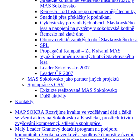
Strategie komunitně vedeného místního rozvoje
MAS Sokolovsko
Řemesla – od historie po nejmodernější techniky
Snadněji přes překážky k podnikání
Cyklostezky po zaniklých obcích Slavkovského
lesa a napojení na systémy v sokolovské kotlině
Řemeslo má zlaté dno
Obnova reliktů zaniklých obcí Slavkovského lesa
SPL
Propagační Kampaň – Za Krásami MAS
Využití fenoménu zaniklých obcí Slavkovského
lesa
Leader Sokolovsko 2007
Leader ČR 2007
MAS Sokolovsko jako partner jiných projektů
Spolupráce s CSV
Exkurze realizované MAS Sokolovsko
Další aktivity
Kontakty
MAP
SOKRA
Rozvíjíme kvalitu ve vzdělávání dětí a žáků
se všemi aktéry na Sokolovsku a Kraslicku, prostřednictvím
zvyšování kompetencí, sdílení a spolupráce.
Malý
Leader
Grantový dotační program na podporu
komunitního života na venkově a spolkové činnosti v území.