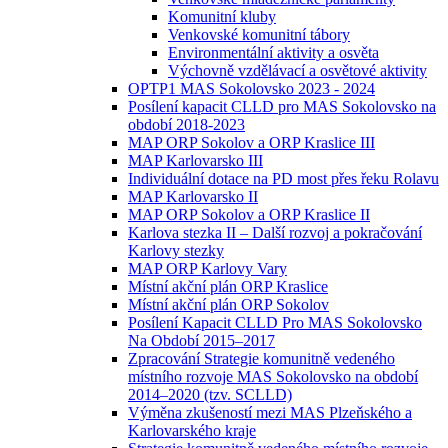
Komunitní kluby
Venkovské komunitní tábory
Environmentální aktivity a osvěta
Výchovně vzdělávací a osvětové aktivity
OPTP1 MAS Sokolovsko 2023 - 2024
Posílení kapacit CLLD pro MAS Sokolovsko na
období 2018-2023
MAP ORP Sokolov a ORP Kraslice III
MAP Karlovarsko III
Individuální dotace na PD most přes řeku Rolavu
MAP Karlovarsko II
MAP ORP Sokolov a ORP Kraslice II
Karlova stezka II – Další rozvoj a pokračování
Karlovy stezky
MAP ORP Karlovy Vary
Místní akční plán ORP Kraslice
Místní akční plán ORP Sokolov
Posílení Kapacit CLLD Pro MAS Sokolovsko
Na Období 2015–2017
Zpracování Strategie komunitně vedeného
místního rozvoje MAS Sokolovsko na období
2014–2020 (tzv. SCLLD)
Výměna zkušeností mezi MAS Plzeňského a
Karlovarského kraje