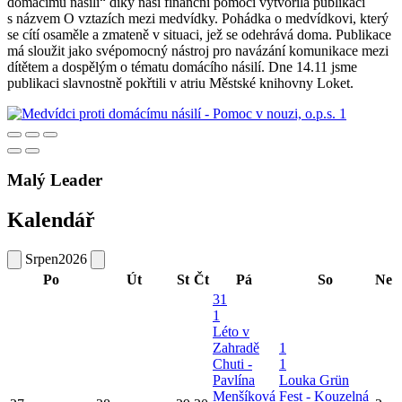
domácímu násilí“ díky naší finanční pomoci vytvořila publikaci
s názvem O vztazích mezi medvídky. Pohádka o medvídkovi, který
se cítí osaměle a zmateně v situaci, jež se odehrává doma. Publikace
má sloužit jako svépomocný nástroj pro navázání komunikace mezi
dítětem a dospělým o tématu domácího násilí. Dne 14.11 jsme
publikaci slavnostně pokřtili v atriu Městské knihovny Loket.
Malý Leader
Kalendář
Srpen
2026
Po
Út
St
Čt
Pá
So
Ne
31
1
Léto v
Zahradě
1
Chuti -
1
Pavlína
Louka Grün
Menšíková
Fest - Kouzelná