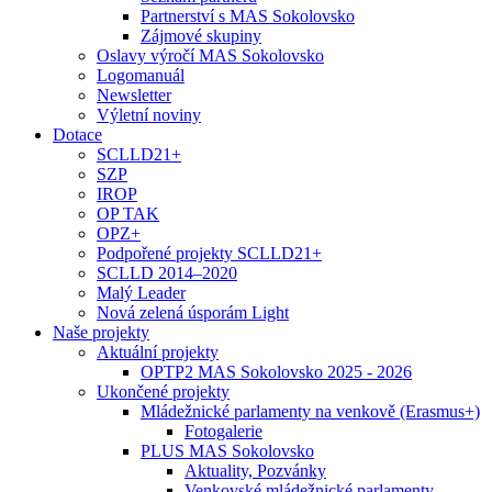
Partnerství s MAS Sokolovsko
Zájmové skupiny
Oslavy výročí MAS Sokolovsko
Logomanuál
Newsletter
Výletní noviny
Dotace
SCLLD21+
SZP
IROP
OP TAK
OPZ+
Podpořené projekty SCLLD21+
SCLLD 2014–2020
Malý Leader
Nová zelená úsporám Light
Naše projekty
Aktuální projekty
OPTP2 MAS Sokolovsko 2025 - 2026
Ukončené projekty
Mládežnické parlamenty na venkově (Erasmus+)
Fotogalerie
PLUS MAS Sokolovsko
Aktuality, Pozvánky
Venkovské mládežnické parlamenty