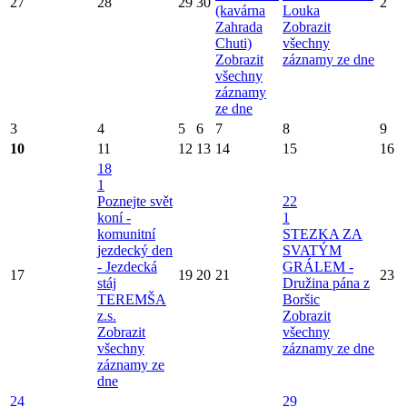
27
28
29
30
2
(kavárna
Louka
Zahrada
Zobrazit
Chuti)
všechny
Zobrazit
záznamy ze dne
všechny
záznamy
ze dne
3
4
5
6
7
8
9
10
11
12
13
14
15
16
18
1
Poznejte svět
22
koní -
1
komunitní
STEZKA ZA
jezdecký den
SVATÝM
- Jezdecká
GRÁLEM -
17
19
20
21
23
stáj
Družina pána z
TEREMŠA
Boršic
z.s.
Zobrazit
Zobrazit
všechny
všechny
záznamy ze dne
záznamy ze
dne
24
29