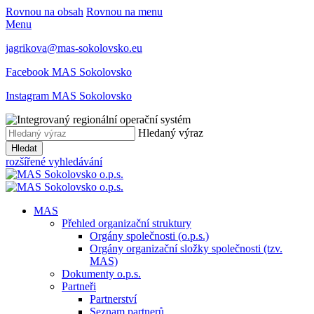
Rovnou na obsah
Rovnou na menu
Menu
jagrikova@mas-sokolovsko.eu
Facebook MAS Sokolovsko
Instagram MAS Sokolovsko
Hledaný výraz
Hledat
rozšířené vyhledávání
MAS
Přehled organizační struktury
Orgány společnosti (o.p.s.)
Orgány organizační složky společnosti (tzv.
MAS)
Dokumenty o.p.s.
Partneři
Partnerství
Seznam partnerů