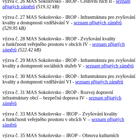
výzva č. 26 MAS Sokolovsko - IROP - Cestovní ruch II -
seznam
přijatých záměrů
(519.32 kB)
výzva č. 27 MAS Sokolovsko - IROP - Infrastruktura pro zvyšování
kvality a dostupnosti vzdělávání V -
seznam přijatých záměrů
(529.95 kB)
výzva č. 28 MAS Sokolovsko - IROP - Zvyšování kvality
a funkčnosti veřejného prostoru v obcích IV -
seznam přijatých
záměrů
(522.42 kB)
výzva č. 29 MAS Sokolovsko - IROP - Infrastruktura pro zvyšování
kvality a dostupnosti sociálních služeb V -
seznam přijatých záměrů
výzva č. 30 MAS Sokolovsko - IROP - Infrastruktura pro zvyšování
kvality a dostupnosti vzdělávání VI -
seznam přijatých záměrů
výzva č. 31 MAS Sokolovsko - IROP - Rozvoj dopravní
infrastruktury obcí – bezpečná doprava IV -
seznam přijatých
záměrů
výzva č. 33 MAS Sokolovsko – IROP – Zvyšování kvality
a funkčnosti veřejného prostoru v obcích V –
seznam přijatých
záměrů
výzva č. 35 MAS Sokolovsko – IROP – Obnova kulturních