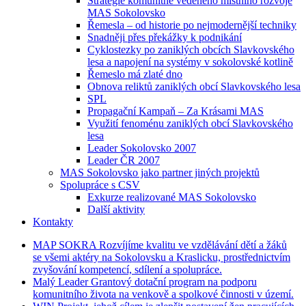
Strategie komunitně vedeného místního rozvoje
MAS Sokolovsko
Řemesla – od historie po nejmodernější techniky
Snadněji přes překážky k podnikání
Cyklostezky po zaniklých obcích Slavkovského
lesa a napojení na systémy v sokolovské kotlině
Řemeslo má zlaté dno
Obnova reliktů zaniklých obcí Slavkovského lesa
SPL
Propagační Kampaň – Za Krásami MAS
Využití fenoménu zaniklých obcí Slavkovského
lesa
Leader Sokolovsko 2007
Leader ČR 2007
MAS Sokolovsko jako partner jiných projektů
Spolupráce s CSV
Exkurze realizované MAS Sokolovsko
Další aktivity
Kontakty
MAP
SOKRA
Rozvíjíme kvalitu ve vzdělávání dětí a žáků
se všemi aktéry na Sokolovsku a Kraslicku, prostřednictvím
zvyšování kompetencí, sdílení a spolupráce.
Malý
Leader
Grantový dotační program na podporu
komunitního života na venkově a spolkové činnosti v území.