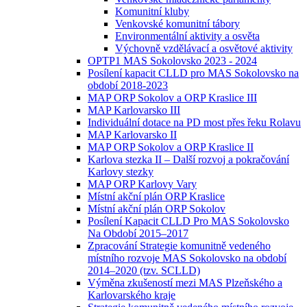
Komunitní kluby
Venkovské komunitní tábory
Environmentální aktivity a osvěta
Výchovně vzdělávací a osvětové aktivity
OPTP1 MAS Sokolovsko 2023 - 2024
Posílení kapacit CLLD pro MAS Sokolovsko na
období 2018-2023
MAP ORP Sokolov a ORP Kraslice III
MAP Karlovarsko III
Individuální dotace na PD most přes řeku Rolavu
MAP Karlovarsko II
MAP ORP Sokolov a ORP Kraslice II
Karlova stezka II – Další rozvoj a pokračování
Karlovy stezky
MAP ORP Karlovy Vary
Místní akční plán ORP Kraslice
Místní akční plán ORP Sokolov
Posílení Kapacit CLLD Pro MAS Sokolovsko
Na Období 2015–2017
Zpracování Strategie komunitně vedeného
místního rozvoje MAS Sokolovsko na období
2014–2020 (tzv. SCLLD)
Výměna zkušeností mezi MAS Plzeňského a
Karlovarského kraje