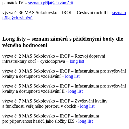
památek IV –
seznam přijatých záměrů
výzva č. 36 MAS Sokolovsko – IROP – Cestovní ruch III –
seznam
přijatých záměrů
Long listy – seznam záměrů s přidělenými body dle
věcného hodnocení
výzva č. 2 MAS Sokolovsko – IROP – Rozvoj dopravní
infrastruktury obcí – cyklodoprava –
long list
výzva č. 3 MAS Sokolovsko – IROP – Infrastruktura pro zvyšování
kvality a dostupnosti vzdělávání –
long list
výzva č. 5 MAS Sokolovsko – IROP – Infrastruktura pro zvyšování
kvality a dostupnosti vzdělávání II -
long list
výzva č. 7 MAS Sokolovsko – IROP – Zvyšování kvality
a funkčnosti veřejného prostoru v obcích -
long list
výzva č. 8 MAS Sokolovsko – IROP – Infrastruktura
pro připravenost hasičů jako složky IZS -
long list