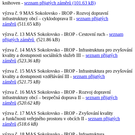
knihoven -
seznam přijatých záměrů (101.63 kB)
výzva č. 9 MAS Sokolovsko - IROP - Rozvoj dopravní
infrastruktury obcí – cyklodoprava II -
seznam přijatých
záměrů
(511.65 kB)
výzva č. 13 MAS Sokolovsko - IROP - Cestovní ruch -
seznam
přijatých záměrů
(521.86 kB)
výzva č. 14 MAS Sokolovsko - IROP - Infrastruktura pro zvyšování
kvality a dostupnosti sociálních služeb III –
seznam přijatých
záměrů
(523.36 kB)
výzva č. 15 MAS Sokolovsko - IROP - Infrastruktura pro zvyšování
kvality a dostupnosti vzdělávání III -
seznam přijatých
záměrů
(521.75 kB)
výzva č. 16 MAS Sokolovsko - IROP - Rozvoj dopravní
infrastruktury obcí – bezpečná doprava II –
seznam přijatých
záměrů
(520.62 kB)
výzva č. 17 MAS Sokolovsko - IROP - Zvyšování kvality
a funkčnosti veřejného prostoru v obcích II -
seznam přijatých
záměrů
(518.6 kB)
výzva č. 18 MAS Sokolovsko - IROP - Infrastruktura