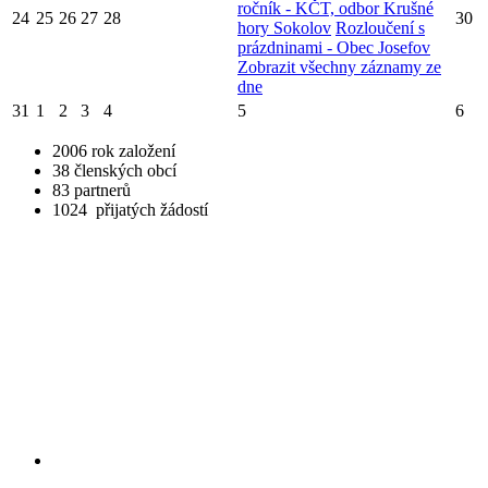
ročník - KČT, odbor Krušné
24
25
26
27
28
30
hory Sokolov
Rozloučení s
prázdninami - Obec Josefov
Zobrazit všechny záznamy ze
dne
31
1
2
3
4
5
6
2006
rok založení
38
členských obcí
83
partnerů
1024
přijatých žádostí