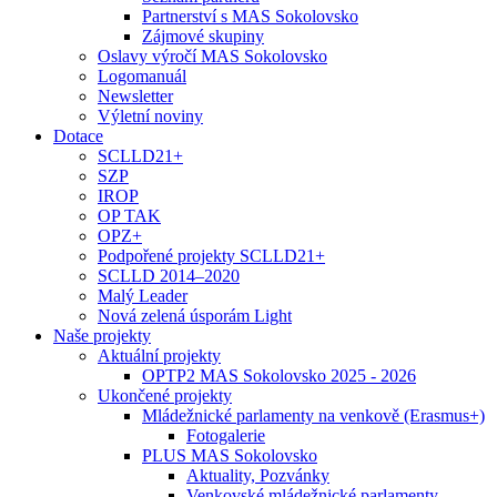
Partnerství s MAS Sokolovsko
Zájmové skupiny
Oslavy výročí MAS Sokolovsko
Logomanuál
Newsletter
Výletní noviny
Dotace
SCLLD21+
SZP
IROP
OP TAK
OPZ+
Podpořené projekty SCLLD21+
SCLLD 2014–2020
Malý Leader
Nová zelená úsporám Light
Naše projekty
Aktuální projekty
OPTP2 MAS Sokolovsko 2025 - 2026
Ukončené projekty
Mládežnické parlamenty na venkově (Erasmus+)
Fotogalerie
PLUS MAS Sokolovsko
Aktuality, Pozvánky
Venkovské mládežnické parlamenty