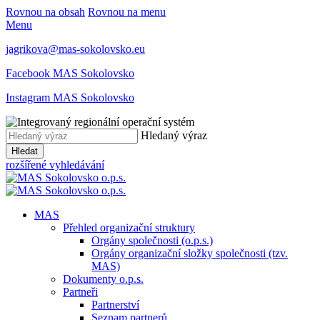
Rovnou na obsah
Rovnou na menu
Menu
jagrikova@mas-sokolovsko.eu
Facebook MAS Sokolovsko
Instagram MAS Sokolovsko
Hledaný výraz
Hledat
rozšířené vyhledávání
MAS
Přehled organizační struktury
Orgány společnosti (o.p.s.)
Orgány organizační složky společnosti (tzv.
MAS)
Dokumenty o.p.s.
Partneři
Partnerství
Seznam partnerů