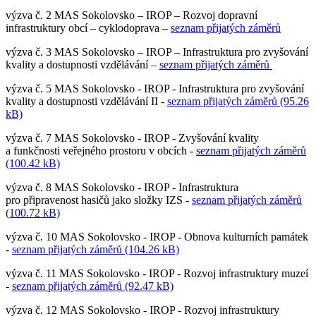
výzva č. 2 MAS Sokolovsko – IROP – Rozvoj dopravní
infrastruktury obcí – cyklodoprava –
seznam přijatých záměrů
výzva č. 3 MAS Sokolovsko – IROP – Infrastruktura pro zvyšování
kvality a dostupnosti vzdělávání –
seznam přijatých záměrů
výzva č. 5 MAS Sokolovsko - IROP - Infrastruktura pro zvyšování
kvality a dostupnosti vzdělávání II -
seznam přijatých záměrů (95.26
kB)
výzva č. 7 MAS Sokolovsko - IROP - Zvyšování kvality
a funkčnosti veřejného prostoru v obcích -
seznam přijatých záměrů
(100.42 kB)
výzva č. 8 MAS Sokolovsko - IROP - Infrastruktura
pro připravenost hasičů jako složky IZS -
seznam přijatých záměrů
(100.72 kB)
výzva č. 10 MAS Sokolovsko - IROP - Obnova kulturních památek
-
seznam přijatých záměrů (104.26 kB)
výzva č. 11 MAS Sokolovsko - IROP - Rozvoj infrastruktury muzeí
-
seznam přijatých záměrů (92.47 kB)
výzva č. 12 MAS Sokolovsko - IROP - Rozvoj infrastruktury