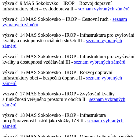
výzva č. 9 MAS Sokolovsko – IROP – Rozvoj dopravní
infrastruktury obcí – cyklodoprava II –
seznam vybraných záměrů
výzva č. 13 MAS Sokolovsko – IROP –
Cestovní ruch -
seznam
vybraných záměrů
výzva č. 14 MAS Sokolovsko - IROP - Infrastruktura pro zvyšování
kvality a dostupnosti sociálních služeb III -
seznam vybraných
záměrů
výzva č. 15 MAS Sokolovsko - IROP - Infrastruktura pro zvyšování
kvality a dostupnosti vzdělávání III -
seznam vybraných záměrů
výzva č. 16 MAS Sokolovsko - IROP - Rozvoj dopravní
infrastruktury obcí – bezpečná doprava II
-
seznam vybraných
záměrů
výzva č. 17 MAS Sokolovsko - IROP - Zvyšování kvality
a funkčnosti veřejného prostoru v obcích II -
seznam vybraných
záměrů
výzva č. 18 MAS Sokolovsko - IROP - Infrastruktura
pro připravenost hasičů jako složky IZS II -
seznam vybraných
záměrů
výzva č. 19 MAS Sokolovsko - IROP - Obnova kulturních památek