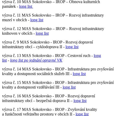
výzva č. 10 MAS Sokolovsko – IROP – Obnova kulturních
památek -
long list
výzva č. 11 MAS Sokolovsko – IROP – Rozvoj infrastruktury
muzeí v obcích -
long list
výzva č. 12 MAS Sokolovsko – IROP – Rozvoj infrastruktury
knihoven v obcích -
long list
výzva č. 9 MAS Sokolovsko - IROP - Rozvoj dopravní
infrastruktury obcí – cyklodoprava II -
long list
výzva č. 13 MAS Sokolovsko - IROP - Cestovní ruch -
long
list
-
long list po jednání opravné VK
výzva č. 14 MAS Sokolovsko - IROP - Infrastruktura pro zvyšování
kvality a dostupnosti sociálních služeb III -
long list
výzva č. 15 MAS Sokolovsko - IROP - Infrastruktura pro zvyšování
kvality a dostupnosti vzdělávání III -
long list
výzva č. 16 MAS Sokolovsko - IROP - Rozvoj dopravní
infrastruktury obcí – bezpečná doprava II –
long list
výzva č. 17 MAS Sokolovsko - IROP - Zvyšování kvality
a funkčnosti veřejného prostoru v obcích II -
long list