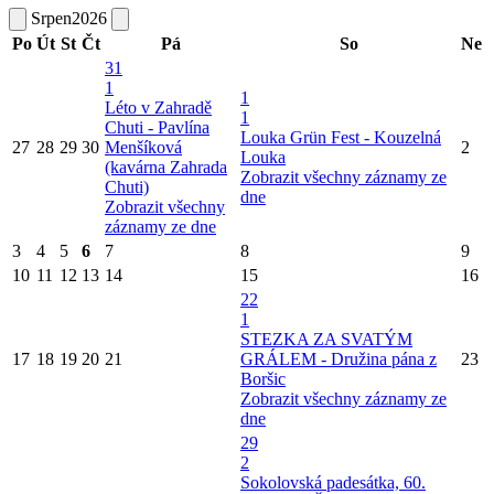
Srpen
2026
Po
Út
St
Čt
Pá
So
Ne
31
1
1
Léto v Zahradě
1
Chuti - Pavlína
Louka Grün Fest - Kouzelná
27
28
29
30
Menšíková
2
Louka
(kavárna Zahrada
Zobrazit všechny záznamy ze
Chuti)
dne
Zobrazit všechny
záznamy ze dne
3
4
5
6
7
8
9
10
11
12
13
14
15
16
22
1
STEZKA ZA SVATÝM
17
18
19
20
21
GRÁLEM - Družina pána z
23
Boršic
Zobrazit všechny záznamy ze
dne
29
2
Sokolovská padesátka, 60.