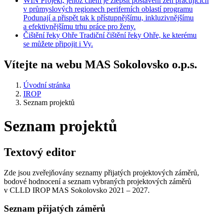
WIN
Projekt, jehož cílem je zlepšit postavení žen pracujících
v průmyslových regionech periferních oblastí programu
Podunají a přispět tak k přístupnějšímu, inkluzivnějšímu
a efektivnějšímu trhu práce pro ženy.
Čištění
řeky Ohře
Tradiční čištění řeky Ohře, ke kterému
se můžete připojit i Vy.
Vítejte na webu MAS Sokolovsko o.p.s.
Úvodní stránka
IROP
Seznam projektů
Seznam projektů
Textový editor
Zde jsou zveřejňovány seznamy přijatých projektových záměrů,
bodové hodnocení a seznam vybraných projektových záměrů
v CLLD IROP MAS Sokolovsko 2021 – 2027.
Seznam přijatých záměrů