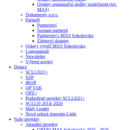
Orgány organizační složky společnosti (tzv.
MAS)
Dokumenty o.p.s.
Partneři
Partnerství
Seznam partnerů
Partnerství s MAS Sokolovsko
Zájmové skupiny
Oslavy výročí MAS Sokolovsko
Logomanuál
Newsletter
Výletní noviny
Dotace
SCLLD21+
SZP
IROP
OP TAK
OPZ+
Podpořené projekty SCLLD21+
SCLLD 2014–2020
Malý Leader
Nová zelená úsporám Light
Naše projekty
Aktuální projekty
OPTP2 MAS Sokolovsko 2025 - 2026