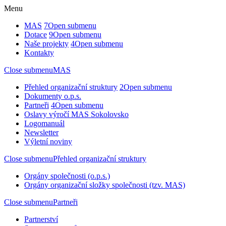
Menu
MAS
7
Open submenu
Dotace
9
Open submenu
Naše projekty
4
Open submenu
Kontakty
Close submenu
MAS
Přehled organizační struktury
2
Open submenu
Dokumenty o.p.s.
Partneři
4
Open submenu
Oslavy výročí MAS Sokolovsko
Logomanuál
Newsletter
Výletní noviny
Close submenu
Přehled organizační struktury
Orgány společnosti (o.p.s.)
Orgány organizační složky společnosti (tzv. MAS)
Close submenu
Partneři
Partnerství