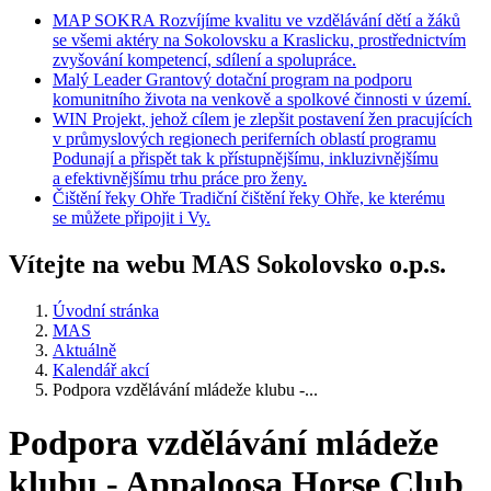
MAP
SOKRA
Rozvíjíme kvalitu ve vzdělávání dětí a žáků
se všemi aktéry na Sokolovsku a Kraslicku, prostřednictvím
zvyšování kompetencí, sdílení a spolupráce.
Malý
Leader
Grantový dotační program na podporu
komunitního života na venkově a spolkové činnosti v území.
WIN
Projekt, jehož cílem je zlepšit postavení žen pracujících
v průmyslových regionech periferních oblastí programu
Podunají a přispět tak k přístupnějšímu, inkluzivnějšímu
a efektivnějšímu trhu práce pro ženy.
Čištění
řeky Ohře
Tradiční čištění řeky Ohře, ke kterému
se můžete připojit i Vy.
Vítejte na webu MAS Sokolovsko o.p.s.
Úvodní stránka
MAS
Aktuálně
Kalendář akcí
Podpora vzdělávání mládeže klubu -...
Podpora vzdělávání mládeže
klubu - Appaloosa Horse Club