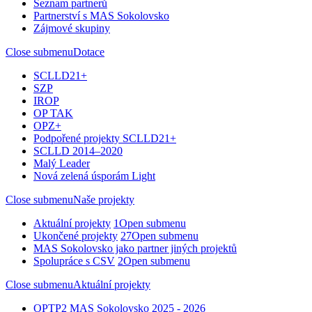
Seznam partnerů
Partnerství s MAS Sokolovsko
Zájmové skupiny
Close submenu
Dotace
SCLLD21+
SZP
IROP
OP TAK
OPZ+
Podpořené projekty SCLLD21+
SCLLD 2014–2020
Malý Leader
Nová zelená úsporám Light
Close submenu
Naše projekty
Aktuální projekty
1
Open submenu
Ukončené projekty
27
Open submenu
MAS Sokolovsko jako partner jiných projektů
Spolupráce s CSV
2
Open submenu
Close submenu
Aktuální projekty
OPTP2 MAS Sokolovsko 2025 - 2026