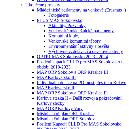
Ukončené projekty
Mládežnické parlamenty na venkově (Erasmus+)
Fotogalerie
PLUS MAS Sokolovsko
Aktuality, Pozvánky
Venkovské mládežnické parlamenty
Komunitní kluby
Venkovské komunitní tábory
Environmentální aktivity a osvěta
Výchovně vzdělávací a osvětové aktivity
OPTP1 MAS Sokolovsko 2023 - 2024
Posílení kapacit CLLD pro MAS Sokolovsko na
období 2018-2023
MAP ORP Sokolov a ORP Kraslice III
MAP Karlovarsko III
Individuální dotace na PD most přes řeku Rolavu
MAP Karlovarsko II
MAP ORP Sokolov a ORP Kraslice II
Karlova stezka II – Další rozvoj a pokračování
Karlovy stezky
MAP ORP Karlovy Vary
Místní akční plán ORP Kraslice
Místní akční plán ORP Sokolov
Posílení Kapacit CLLD Pro MAS Sokolovsko