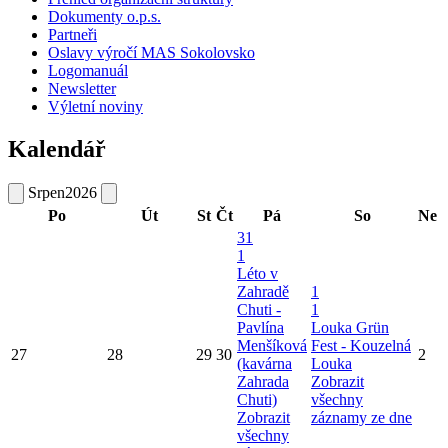
Dokumenty o.p.s.
Partneři
Oslavy výročí MAS Sokolovsko
Logomanuál
Newsletter
Výletní noviny
Kalendář
Srpen
2026
Po
Út
St
Čt
Pá
So
Ne
31
1
Léto v
Zahradě
1
Chuti -
1
Pavlína
Louka Grün
Menšíková
Fest - Kouzelná
27
28
29
30
2
(kavárna
Louka
Zahrada
Zobrazit
Chuti)
všechny
Zobrazit
záznamy ze dne
všechny