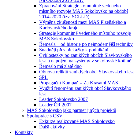
Na Období 2015–2017
Zpracování Strategie komunitně vedeného
místního rozvoje MAS Sokolovsko na období
2014–2020 (tzv. SCLLD)
Výměna zkušeností mezi MAS Plzeňského a
Karlovarského kraje
Strategie komunitně vedeného místního rozvoje
MAS Sokolovsko
Řemesla – od historie po nejmodernější techniky
Snadněji přes překážky k podnikání
Cyklostezky po zaniklých obcích Slavkovského
lesa a napojení na systémy v sokolovské kotlině
Řemeslo má zlaté dno
Obnova reliktů zaniklých obcí Slavkovského lesa
SPL
Propagační Kampaň – Za Krásami MAS
Využití fenoménu zaniklých obcí Slavkovského
lesa
Leader Sokolovsko 2007
Leader ČR 2007
MAS Sokolovsko jako partner jiných projektů
Spolupráce s CSV
Exkurze realizované MAS Sokolovsko
Další aktivity
Kontakty