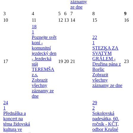
záznamy
ze dne
3
4
5
6
7
8
9
10
11
12
13
14
15
16
18
1
Poznejte svět
22
koní -
1
komunitní
STEZKA ZA
jezdecký den
SVATÝM
- Jezdecká
GRÁLEM -
17
19
20
21
23
stáj
Družina pána z
TEREMŠA
Boršic
z.s.
Zobrazit
Zobrazit
všechny
všechny
záznamy ze dne
záznamy ze
dne
24
29
1
2
Přednáška a
Sokolovská
koncert na
padesátka, 60.
téma židovská
ročník - KČT,
kultura ve
odbor Krušné