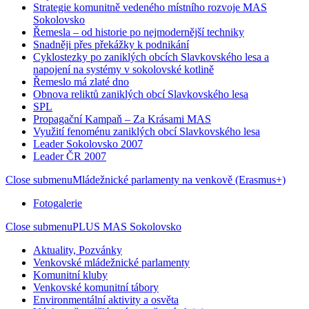
Strategie komunitně vedeného místního rozvoje MAS
Sokolovsko
Řemesla – od historie po nejmodernější techniky
Snadněji přes překážky k podnikání
Cyklostezky po zaniklých obcích Slavkovského lesa a
napojení na systémy v sokolovské kotlině
Řemeslo má zlaté dno
Obnova reliktů zaniklých obcí Slavkovského lesa
SPL
Propagační Kampaň – Za Krásami MAS
Využití fenoménu zaniklých obcí Slavkovského lesa
Leader Sokolovsko 2007
Leader ČR 2007
Close submenu
Mládežnické parlamenty na venkově (Erasmus+)
Fotogalerie
Close submenu
PLUS MAS Sokolovsko
Aktuality, Pozvánky
Venkovské mládežnické parlamenty
Komunitní kluby
Venkovské komunitní tábory
Environmentální aktivity a osvěta