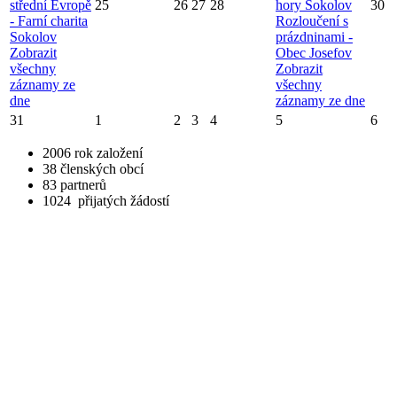
střední Evropě
25
26
27
28
hory Sokolov
30
- Farní charita
Rozloučení s
Sokolov
prázdninami -
Zobrazit
Obec Josefov
všechny
Zobrazit
záznamy ze
všechny
dne
záznamy ze dne
31
1
2
3
4
5
6
2006
rok založení
38
členských obcí
83
partnerů
1024
přijatých žádostí