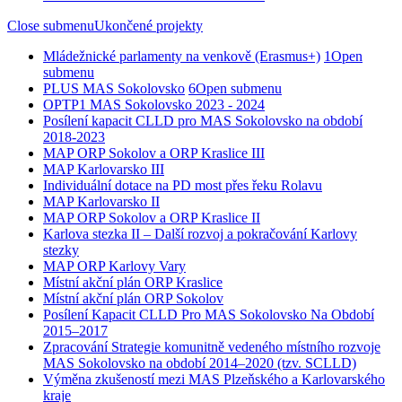
Close submenu
Ukončené projekty
Mládežnické parlamenty na venkově (Erasmus+)
1
Open
submenu
PLUS MAS Sokolovsko
6
Open submenu
OPTP1 MAS Sokolovsko 2023 - 2024
Posílení kapacit CLLD pro MAS Sokolovsko na období
2018-2023
MAP ORP Sokolov a ORP Kraslice III
MAP Karlovarsko III
Individuální dotace na PD most přes řeku Rolavu
MAP Karlovarsko II
MAP ORP Sokolov a ORP Kraslice II
Karlova stezka II – Další rozvoj a pokračování Karlovy
stezky
MAP ORP Karlovy Vary
Místní akční plán ORP Kraslice
Místní akční plán ORP Sokolov
Posílení Kapacit CLLD Pro MAS Sokolovsko Na Období
2015–2017
Zpracování Strategie komunitně vedeného místního rozvoje
MAS Sokolovsko na období 2014–2020 (tzv. SCLLD)
Výměna zkušeností mezi MAS Plzeňského a Karlovarského
kraje