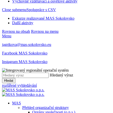
Výchovně vzdělávací a osvětové aktivity
Close submenu
Spolupráce s CSV
Exkurze realizované MAS Sokolovsko
Další aktivity
Rovnou na obsah
Rovnou na menu
Menu
jagrikova@mas-sokolovsko.eu
Facebook MAS Sokolovsko
Instagram MAS Sokolovsko
Hledaný výraz
Hledat
rozšířené vyhledávání
MAS
Přehled organizační struktury
Orgány společnosti (o.p.s.)