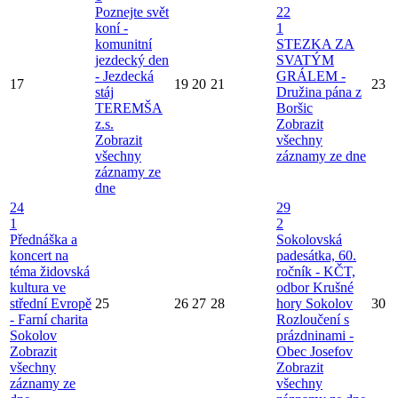
Poznejte svět
22
koní -
1
komunitní
STEZKA ZA
jezdecký den
SVATÝM
- Jezdecká
GRÁLEM -
17
19
20
21
23
stáj
Družina pána z
TEREMŠA
Boršic
z.s.
Zobrazit
Zobrazit
všechny
všechny
záznamy ze dne
záznamy ze
dne
24
29
1
2
Přednáška a
Sokolovská
koncert na
padesátka, 60.
téma židovská
ročník - KČT,
kultura ve
odbor Krušné
střední Evropě
25
26
27
28
hory Sokolov
30
- Farní charita
Rozloučení s
Sokolov
prázdninami -
Zobrazit
Obec Josefov
všechny
Zobrazit
záznamy ze
všechny