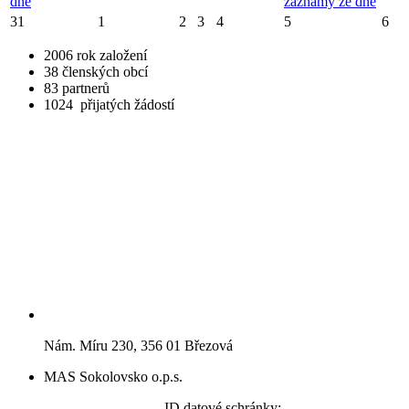
dne
záznamy ze dne
31
1
2
3
4
5
6
2006
rok založení
38
členských obcí
83
partnerů
1024
přijatých žádostí
Nám. Míru 230, 356 01 Březová
MAS Sokolovsko o.p.s.
ID datové schránky: