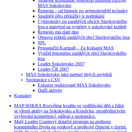
Strategie komunitně vedeného místního rozvoje
MAS Sokolovsko
Řemesla – od historie po nejmodernější techniky
Snadněji přes překážky k podnikání
Cyklostezky po zaniklých obcích Slavkovského
lesa a napojení na systémy v sokolovské kotlině
Řemeslo má zlaté dno
Obnova reliktů zaniklých obcí Slavkovského lesa
SPL
Propagační Kampaň – Za Krásami MAS
Využití fenoménu zaniklých obcí Slavkovského
lesa
Leader Sokolovsko 2007
Leader ČR 2007
MAS Sokolovsko jako partner jiných projektů
Spolupráce s CSV
Exkurze realizované MAS Sokolovsko
Další aktivity
Kontakty
MAP
SOKRA
Rozvíjíme kvalitu ve vzdělávání dětí a žáků
se všemi aktéry na Sokolovsku a Kraslicku, prostřednictvím
zvyšování kompetencí, sdílení a spolupráce.
Malý
Leader
Grantový dotační program na podporu
komunitního života na venkově a spolkové činnosti v území.