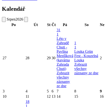
Kalendář
Srpen
2026
Po
Út
St
Čt
Pá
So
Ne
31
1
Léto v
Zahradě
1
Chuti -
1
Pavlína
Louka Grün
Menšíková
Fest - Kouzelná
27
28
29
30
2
(kavárna
Louka
Zahrada
Zobrazit
Chuti)
všechny
Zobrazit
záznamy ze dne
všechny
záznamy
ze dne
3
4
5
6
7
8
9
10
11
12
13
14
15
16
18
1