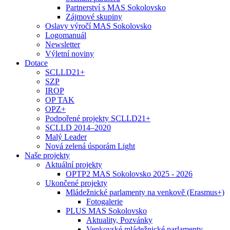
Partnerství s MAS Sokolovsko
Zájmové skupiny
Oslavy výročí MAS Sokolovsko
Logomanuál
Newsletter
Výletní noviny
Dotace
SCLLD21+
SZP
IROP
OP TAK
OPZ+
Podpořené projekty SCLLD21+
SCLLD 2014–2020
Malý Leader
Nová zelená úsporám Light
Naše projekty
Aktuální projekty
OPTP2 MAS Sokolovsko 2025 - 2026
Ukončené projekty
Mládežnické parlamenty na venkově (Erasmus+)
Fotogalerie
PLUS MAS Sokolovsko
Aktuality, Pozvánky
Venkovské mládežnické parlamenty