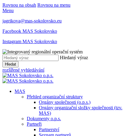
Rovnou na obsah
Rovnou na menu
Menu
jagrikova@mas-sokolovsko.eu
Facebook MAS Sokolovsko
Instagram MAS Sokolovsko
Hledaný výraz
Hledat
rozšířené vyhledávání
MAS
Přehled organizační struktury
Orgány společnosti (o.p.s.)
Orgány organizační složky společnosti (tzv.
MAS)
Dokumenty o.p.s.
Partneři
Partnerství
Seznam partnerů