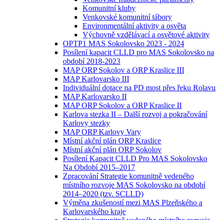
Komunitní kluby
Venkovské komunitní tábory
Environmentální aktivity a osvěta
Výchovně vzdělávací a osvětové aktivity
OPTP1 MAS Sokolovsko 2023 - 2024
Posílení kapacit CLLD pro MAS Sokolovsko na
období 2018-2023
MAP ORP Sokolov a ORP Kraslice III
MAP Karlovarsko III
Individuální dotace na PD most přes řeku Rolavu
MAP Karlovarsko II
MAP ORP Sokolov a ORP Kraslice II
Karlova stezka II – Další rozvoj a pokračování
Karlovy stezky
MAP ORP Karlovy Vary
Místní akční plán ORP Kraslice
Místní akční plán ORP Sokolov
Posílení Kapacit CLLD Pro MAS Sokolovsko
Na Období 2015–2017
Zpracování Strategie komunitně vedeného
místního rozvoje MAS Sokolovsko na období
2014–2020 (tzv. SCLLD)
Výměna zkušeností mezi MAS Plzeňského a
Karlovarského kraje