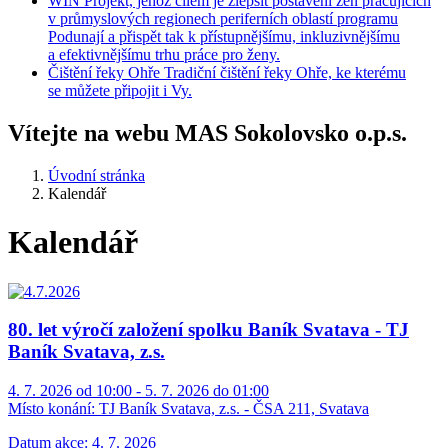
WIN
Projekt, jehož cílem je zlepšit postavení žen pracujících
v průmyslových regionech periferních oblastí programu
Podunají a přispět tak k přístupnějšímu, inkluzivnějšímu
a efektivnějšímu trhu práce pro ženy.
Čištění
řeky Ohře
Tradiční čištění řeky Ohře, ke kterému
se můžete připojit i Vy.
Vítejte na webu MAS Sokolovsko o.p.s.
Úvodní stránka
Kalendář
Kalendář
80. let výročí založení spolku Baník Svatava - TJ
Baník Svatava, z.s.
4. 7. 2026 od 10:00 - 5. 7. 2026 do 01:00
Místo konání:
TJ Baník Svatava, z.s. - ČSA 211, Svatava
Datum akce: 4. 7. 2026