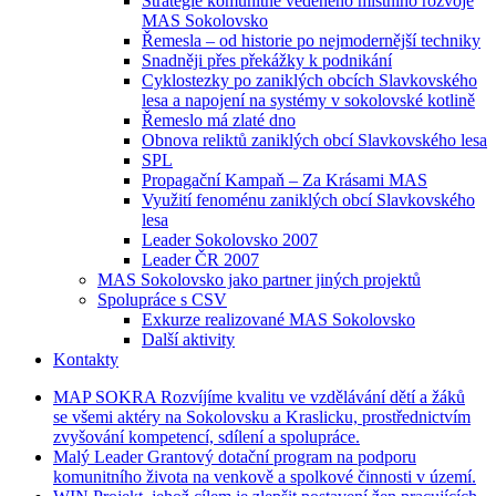
Strategie komunitně vedeného místního rozvoje
MAS Sokolovsko
Řemesla – od historie po nejmodernější techniky
Snadněji přes překážky k podnikání
Cyklostezky po zaniklých obcích Slavkovského
lesa a napojení na systémy v sokolovské kotlině
Řemeslo má zlaté dno
Obnova reliktů zaniklých obcí Slavkovského lesa
SPL
Propagační Kampaň – Za Krásami MAS
Využití fenoménu zaniklých obcí Slavkovského
lesa
Leader Sokolovsko 2007
Leader ČR 2007
MAS Sokolovsko jako partner jiných projektů
Spolupráce s CSV
Exkurze realizované MAS Sokolovsko
Další aktivity
Kontakty
MAP
SOKRA
Rozvíjíme kvalitu ve vzdělávání dětí a žáků
se všemi aktéry na Sokolovsku a Kraslicku, prostřednictvím
zvyšování kompetencí, sdílení a spolupráce.
Malý
Leader
Grantový dotační program na podporu
komunitního života na venkově a spolkové činnosti v území.