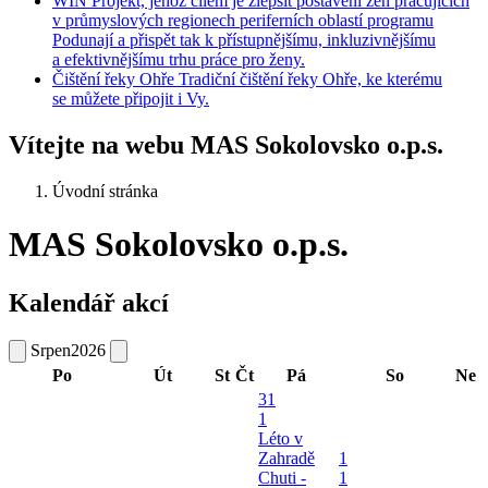
WIN
Projekt, jehož cílem je zlepšit postavení žen pracujících
v průmyslových regionech periferních oblastí programu
Podunají a přispět tak k přístupnějšímu, inkluzivnějšímu
a efektivnějšímu trhu práce pro ženy.
Čištění
řeky Ohře
Tradiční čištění řeky Ohře, ke kterému
se můžete připojit i Vy.
Vítejte na webu MAS Sokolovsko o.p.s.
Úvodní stránka
MAS Sokolovsko o.p.s.
Kalendář akcí
Srpen
2026
Po
Út
St
Čt
Pá
So
Ne
31
1
Léto v
Zahradě
1
Chuti -
1