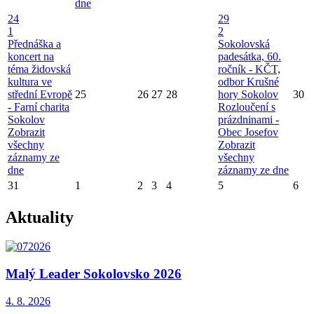
dne
24
29
1
2
Přednáška a
Sokolovská
koncert na
padesátka, 60.
téma židovská
ročník - KČT,
kultura ve
odbor Krušné
střední Evropě
25
26
27
28
hory Sokolov
30
- Farní charita
Rozloučení s
Sokolov
prázdninami -
Zobrazit
Obec Josefov
všechny
Zobrazit
záznamy ze
všechny
dne
záznamy ze dne
31
1
2
3
4
5
6
Aktuality
Malý Leader Sokolovsko 2026
4. 8.
2026