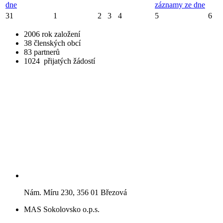
dne
záznamy ze dne
31
1
2
3
4
5
6
2006
rok založení
38
členských obcí
83
partnerů
1024
přijatých žádostí
Nám. Míru 230, 356 01 Březová
MAS Sokolovsko o.p.s.