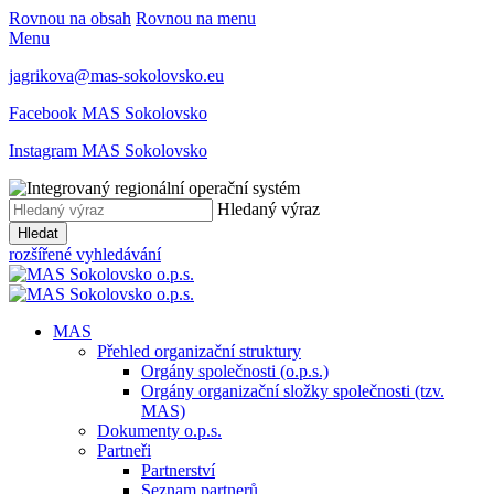
Rovnou na obsah
Rovnou na menu
Menu
jagrikova@mas-sokolovsko.eu
Facebook MAS Sokolovsko
Instagram MAS Sokolovsko
Hledaný výraz
Hledat
rozšířené vyhledávání
MAS
Přehled organizační struktury
Orgány společnosti (o.p.s.)
Orgány organizační složky společnosti (tzv.
MAS)
Dokumenty o.p.s.
Partneři
Partnerství
Seznam partnerů