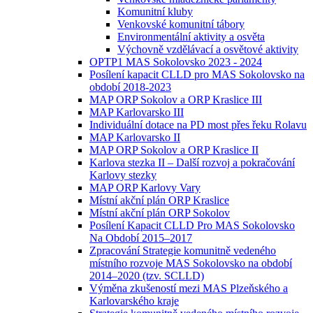
Komunitní kluby
Venkovské komunitní tábory
Environmentální aktivity a osvěta
Výchovně vzdělávací a osvětové aktivity
OPTP1 MAS Sokolovsko 2023 - 2024
Posílení kapacit CLLD pro MAS Sokolovsko na
období 2018-2023
MAP ORP Sokolov a ORP Kraslice III
MAP Karlovarsko III
Individuální dotace na PD most přes řeku Rolavu
MAP Karlovarsko II
MAP ORP Sokolov a ORP Kraslice II
Karlova stezka II – Další rozvoj a pokračování
Karlovy stezky
MAP ORP Karlovy Vary
Místní akční plán ORP Kraslice
Místní akční plán ORP Sokolov
Posílení Kapacit CLLD Pro MAS Sokolovsko
Na Období 2015–2017
Zpracování Strategie komunitně vedeného
místního rozvoje MAS Sokolovsko na období
2014–2020 (tzv. SCLLD)
Výměna zkušeností mezi MAS Plzeňského a
Karlovarského kraje