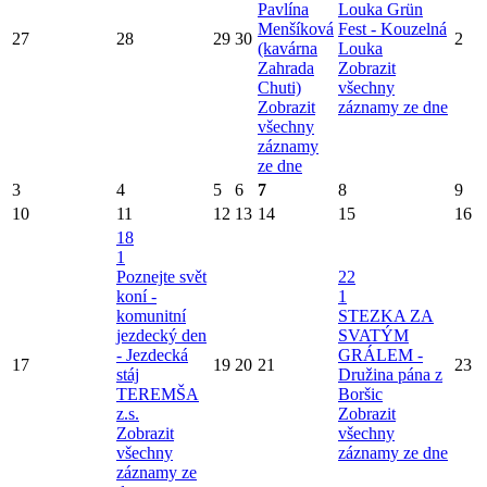
Pavlína
Louka Grün
Menšíková
Fest - Kouzelná
27
28
29
30
2
(kavárna
Louka
Zahrada
Zobrazit
Chuti)
všechny
Zobrazit
záznamy ze dne
všechny
záznamy
ze dne
3
4
5
6
7
8
9
10
11
12
13
14
15
16
18
1
Poznejte svět
22
koní -
1
komunitní
STEZKA ZA
jezdecký den
SVATÝM
- Jezdecká
GRÁLEM -
17
19
20
21
23
stáj
Družina pána z
TEREMŠA
Boršic
z.s.
Zobrazit
Zobrazit
všechny
všechny
záznamy ze dne
záznamy ze