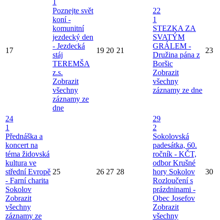
1
Poznejte svět
22
koní -
1
komunitní
STEZKA ZA
jezdecký den
SVATÝM
- Jezdecká
GRÁLEM -
17
19
20
21
23
stáj
Družina pána z
TEREMŠA
Boršic
z.s.
Zobrazit
Zobrazit
všechny
všechny
záznamy ze dne
záznamy ze
dne
24
29
1
2
Přednáška a
Sokolovská
koncert na
padesátka, 60.
téma židovská
ročník - KČT,
kultura ve
odbor Krušné
střední Evropě
25
26
27
28
hory Sokolov
30
- Farní charita
Rozloučení s
Sokolov
prázdninami -
Zobrazit
Obec Josefov
všechny
Zobrazit
záznamy ze
všechny