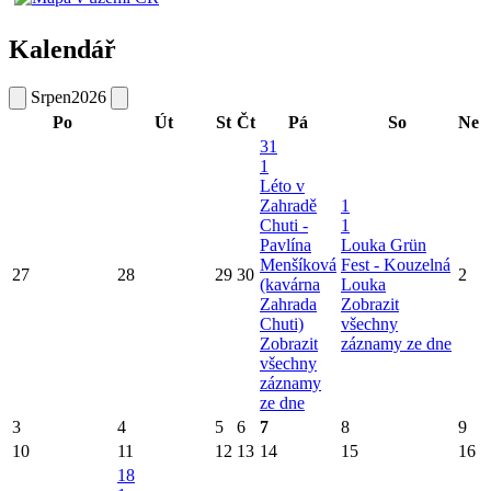
Kalendář
Srpen
2026
Po
Út
St
Čt
Pá
So
Ne
31
1
Léto v
Zahradě
1
Chuti -
1
Pavlína
Louka Grün
Menšíková
Fest - Kouzelná
27
28
29
30
2
(kavárna
Louka
Zahrada
Zobrazit
Chuti)
všechny
Zobrazit
záznamy ze dne
všechny
záznamy
ze dne
3
4
5
6
7
8
9
10
11
12
13
14
15
16
18